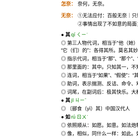
怎奈：
奈何，无奈。
无奈：
①无法应付：百般无奈｜只
②事情出现了不如意的局面
●
其
qí ㄑㄧˊ
◎ 第三人物代词，相当于“他（她）”
“它（们）的”：各得其所。莫名其
◎ 指示代词，相当于“那”、“那个
◎ 那里面的：其中。只知其一，不
◎ 连词，相当于“如果”、“假使”：
◎ 助词，表示揣测、反诘、命令、
◎ 词尾，在副词后：极其快乐。大
●
其
jī ㄐㄧˉ
◎ 〔郦食（yì）其〕中国汉代人
●
如
rú ㄖㄨˊ
◎ 依照顺从：如愿。如意。如法炮
◎ 像，相似，同什么一样：如此。