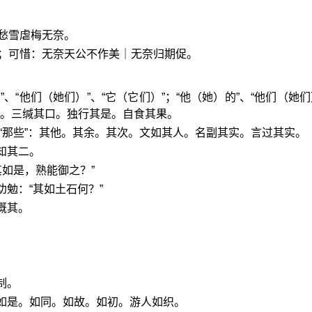
愁雪虐梅无奈。
；可惜：无奈天公不作美｜无奈归期促。
、“他们（她们）”、“它（它们）”；“他（她）的”、“他们（她们
妙。三缄其口。独行其是。自食其果。
”、“那些”：其他。其余。其次。文如其人。名副其实。言过其实。
知其二。
“其如是，熟能御之？”
劝勉：“其如土石何？”
概其。
制。
如是。如同。如故。如初。游人如织。