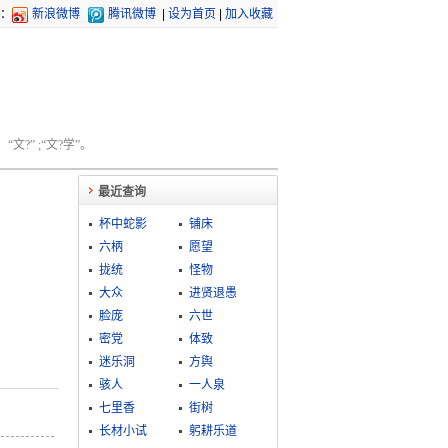
：
新浪微博
腾讯微博
|
设为首页
|
加入收藏
文?” ;“文?学”。
最近查询
杯中蛇影
铺床
六柄
愿望
拢统
怪物
大众
进贤退愚
脸庞
六世
密党
体致
迷乐洞
方舆
骇人
一人泉
七里香
街树
长材小试
躬耕乐道