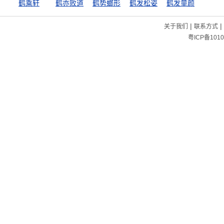
鹤乘轩
鹤亦败道
鹤势螂形
鹤发松姿
鹤发童颜
|
|
关于我们
联系方式
粤ICP备1010