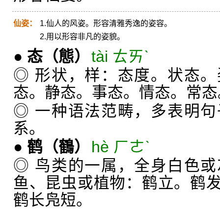
仙姿：
1.仙人的风姿。形容清雅秀逸的姿容。
2.用以形容非凡的姿貌。
●
态
（態）
tài ㄊㄞˋ
◎ 形状，样：态度。状态
态。静态。事态。情态。常态
◎ 一种语法范畴，多表明
系。
●
鹤
（鶴）
hè ㄏㄜˋ
◎ 鸟类的一属，全身白色
鱼、昆虫或植物：鹤立。鹤
鹤长凫短。