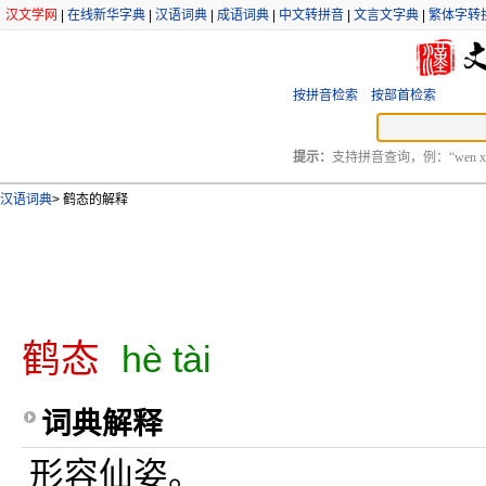
汉文学网
|
在线新华字典
|
汉语词典
|
成语词典
|
中文转拼音
|
文言文字典
|
繁体字转
按拼音检索
按部首检索
提示：
支持拼音查询，例：“wen xu
汉语词典
>
鹤态的解释
鹤态
hè tài
词典解释
形容仙姿。