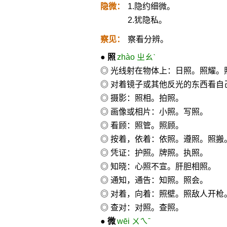
隐微：
1.隐约细微。
2.犹隐私。
察见：
察看分辨。
●
照
zhào ㄓㄠˋ
◎ 光线射在物体上：日照。照耀。
◎ 对着镜子或其他反光的东西看自
◎ 摄影：照相。拍照。
◎ 画像或相片：小照。写照。
◎ 看顾：照管。照顾。
◎ 按着，依着：依照。遵照。照搬
◎ 凭证：护照。牌照。执照。
◎ 知晓：心照不宣。肝胆相照。
◎ 通知，通告：知照。照会。
◎ 对着，向着：照壁。照敌人开枪
◎ 查对：对照。查照。
●
微
wēi ㄨㄟˉ