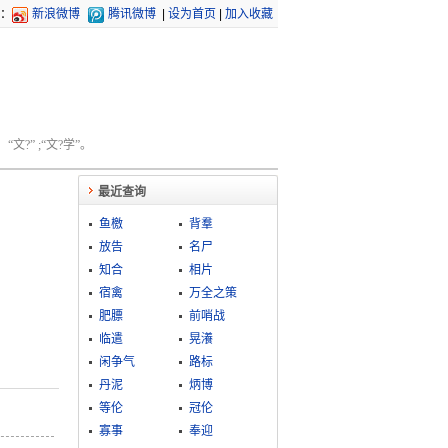
：
新浪微博
腾讯微博
|
设为首页
|
加入收藏
文?” ;“文?学”。
最近查询
鱼檄
背羣
放告
名尸
知合
相片
宿禽
万全之策
肥膘
前哨战
临遣
晃瀁
闲争气
路标
丹泥
炳博
等伦
冠伦
寡事
奉迎