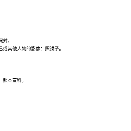
照射。
己或其他人物的影像：照镜子。
。照本宣科。
。