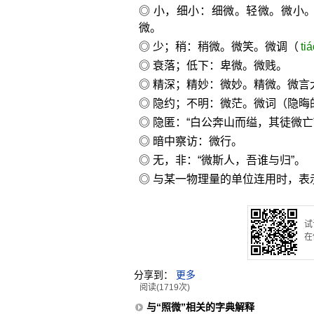
◎ 小，细小：细微。轻微。微小
微。
◎ 少；稍：稍微。微笑。微调（
ti
◎ 衰落；低下：卑微。微贱。
◎ 精深；精妙：微妙。精微。微言
◎ 隐约；不明：微茫。微词（隐晦
◎ 隐匿：“白公奔山而缢，其徒微亡
◎ 暗中察访：微行。
◎ 无，非：“微斯人，吾谁与归”。
◎ 与某一物理量的单位连用时，表
试
在
分享到：
更多
阅读(1719次)
与“照微”相关的字典解释