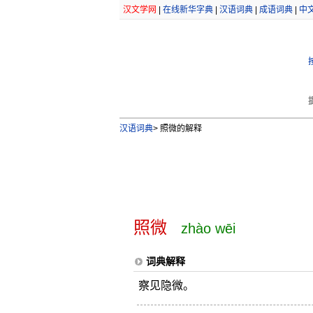
汉文学网
|
在线新华字典
|
汉语词典
|
成语词典
|
中
汉语词典
>
照微的解释
照微
zhào wēi
词典解释
察见隐微。