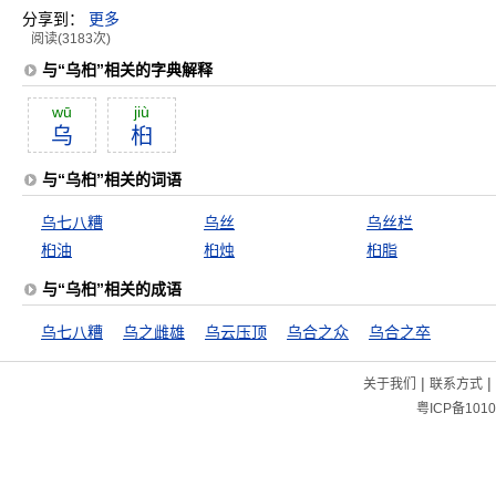
分享到：
更多
阅读(3183次)
与“乌桕”相关的字典解释
wū
jiù
乌
桕
与“乌桕”相关的词语
乌七八糟
乌丝
乌丝栏
桕油
桕烛
桕脂
与“乌桕”相关的成语
乌七八糟
乌之雌雄
乌云压顶
乌合之众
乌合之卒
|
|
关于我们
联系方式
粤ICP备1010