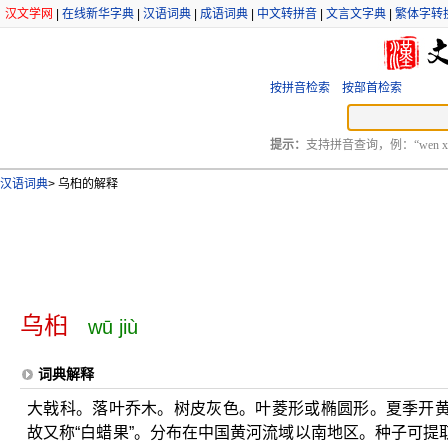
汉文学网
|
在线新华字典
|
汉语词典
|
成语词典
|
中文转拼音
|
文言文字典
|
繁体字转
按拼音检索
按部首检索
提示：
支持拼音查询，例：“wen xu
汉语词典
>
乌桕的解释
乌桕
wū jiù
词典解释
大戟科。落叶乔木。树皮灰色。叶菱形或椭圆形。夏季开
故又称“白蜡果”。分布在中国黄河流域以南地区。种子可