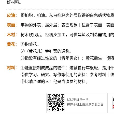
好材料。
皮油：
即桕脂﹑桕油。从乌桕籽壳外层取得的白色蜡状物
表面：
事物的外表；最外层：表面现象｜显露于表面｜表
木材：
树木砍伐后，经初步加工，可供建筑及制造器物用
黄花：
①指菊花。
②（黄花儿）金针菜的通称。
③指没有经过性交的（青年男女）：黄花后生 ㄧ黄
材料：
①能直接制成成品的物件：这辆自行车很轻，是用什
②供学习、研究、写作等使用的资料：参考材料｜
③比喻合适的人：他是当演员的材料。
试试手机扫一扫
在你手机上继续浏览此页面