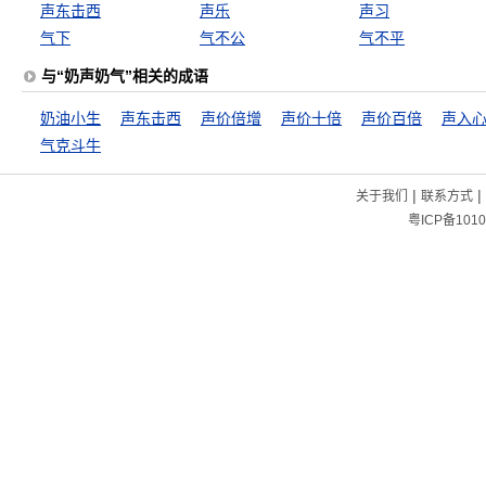
声东击西
声乐
声习
气下
气不公
气不平
与“奶声奶气”相关的成语
奶油小生
声东击西
声价倍增
声价十倍
声价百倍
声入
气克斗牛
|
|
关于我们
联系方式
粤ICP备1010