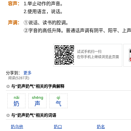
容声：
1.举止动作的声音。
2.使用语言，说话。
声调：
①说话、读书的腔调。
②字音的高低升降。普通话声调有阴平、阳平、上
试试手机扫一扫
在你手机上继续浏览此页面
分享到：
更多
阅读(5287次)
与“奶声奶气”相关的字典解释
năi
shēng
qì
奶
声
气
与“奶声奶气”相关的词语
奶乌他
奶口
奶名