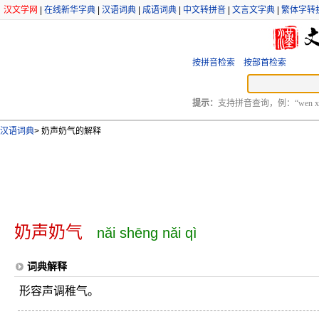
汉文学网
|
在线新华字典
|
汉语词典
|
成语词典
|
中文转拼音
|
文言文字典
|
繁体字转
按拼音检索
按部首检索
提示：
支持拼音查询，例：“wen xu
汉语词典
>
奶声奶气的解释
奶声奶气
nǎi shēng nǎi qì
词典解释
形容声调稚气。