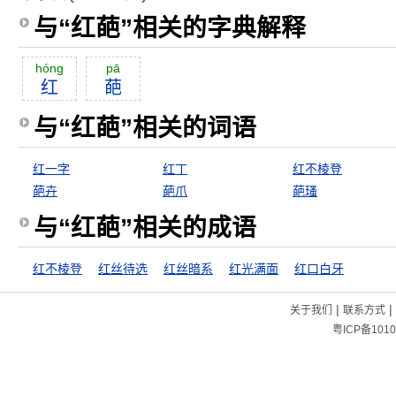
与“红葩”相关的字典解释
hóng
pā
红
葩
与“红葩”相关的词语
红一字
红丁
红不棱登
葩卉
葩爪
葩瑵
与“红葩”相关的成语
红不棱登
红丝待选
红丝暗系
红光满面
红口白牙
|
|
关于我们
联系方式
粤ICP备1010