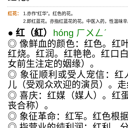
红花：
1.亦作“红华”。红色的花。
2.即红蓝花。亦指红蓝花的花。中医入药，性温味
●
红
（紅）
hóng ㄏㄨㄥˊ
◎ 像鲜血的颜色：红色。红
红烧。红润。红艳艳。红口
女前生注定的姻缘）。
◎ 象征顺利或受人宠信：红
儿（受观众欢迎的演员）。走
◎ 喜庆：红媒（媒人）。红
丧合称）。
◎ 象征革命：红军。红色根
◎ 指营业的纯利润：红利。