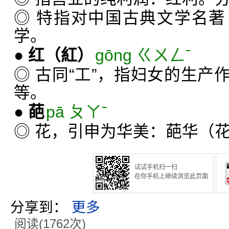
◎ 特指对中国古典文学名
学。
●
红
（紅）
gōng ㄍㄨㄥˉ
◎ 古同“工”，指妇女的生产
等。
●
葩
pā ㄆㄚˉ
◎ 花，引申为华美：葩华（
试试手机扫一扫
在你手机上继续浏览此页面
分享到：
更多
阅读(1762次)