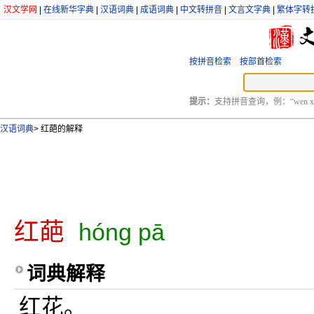
汉文学网
|
在线新华字典
|
汉语词典
|
成语词典
|
中文转拼音
|
文言文字典
|
繁体字转
按拼音检索
按部首检索
提示：
支持拼音查询，例：“wen xu
汉语词典
>
红葩的解释
红葩
hóng pā
词典解释
红花。