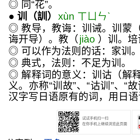
◎ 同“花”。
●
训
（訓）
xùn ㄒㄩㄣˋ
◎ 教导，教诲：训诫。训蒙
诲开导）。教（
jiào
）训。培
◎ 可以作为法则的话：家训
◎ 典式，法则：不足为训。
◎ 解释词的意义：训诂（解
义。亦称“训故”、“诂训”、“
汉字写日语原有的词，用日语
试试手机扫一扫
在你手机上继续浏览此页面