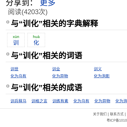
分享到：
更多
阅读(4203次)
与“训化”相关的字典解释
xùn
huà
训
化
与“训化”相关的词语
训世
训业
训义
化为乌有
化为异物
化为泡影
与“训化”相关的成语
训兵秣马
训格之言
训练有素
化为乌有
化为异物
化为
|
|
关于我们
联系方式
粤ICP备1010