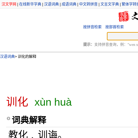
汉文学网
|
在线新华字典
|
汉语词典
|
成语词典
|
中文转拼音
|
文言文字典
|
繁体字转
按拼音检索
按部首检索
提示：
支持拼音查询，例：“wen xu
汉语词典
>
训化的解释
训化
xùn huà
词典解释
教化﹑训诲。