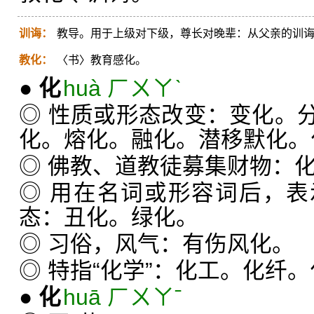
训诲：
教导。用于上级对下级，尊长对晚辈：从父亲的训
教化：
〈书〉教育感化。
●
化
huà ㄏㄨㄚˋ
◎ 性质或形态改变：变化。
化。熔化。融化。潜移默化。
◎ 佛教、道教徒募集财物：
◎ 用在名词或形容词后，
态：丑化。绿化。
◎ 习俗，风气：有伤风化。
◎ 特指“化学”：化工。化纤
●
化
huā ㄏㄨㄚˉ