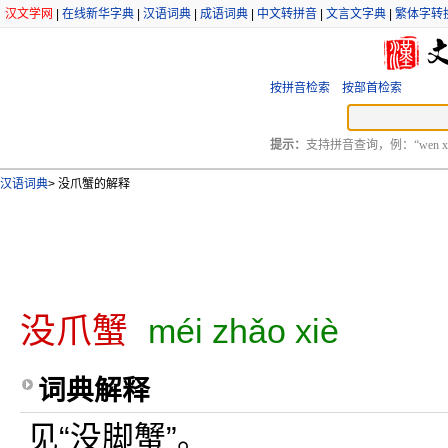
汉文学网
|
在线新华字典
|
汉语词典
|
成语词典
|
中文转拼音
|
文言文字典
|
繁体字转
按拼音检索
按部首检索
提示：
支持拼音查询，例：“wen xu
汉语词典
>
没爪蟹的解释
没爪蟹
méi zhǎo xiè
词典解释
见“没脚蟹”。