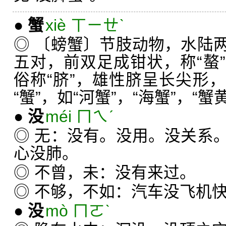
●
蟹
xiè ㄒㄧㄝˋ
◎ 〔螃蟹〕节肢动物，水陆
五对，前双足成钳状，称“螯
俗称“脐”，雄性脐呈长尖形
“蟹”，如“河蟹”，“海蟹”，“蟹
●
没
méi ㄇㄟˊ
◎ 无：没有。没用。没关系
心没肺。
◎ 不曾，未：没有来过。
◎ 不够，不如：汽车没飞机
●
没
mò ㄇㄛˋ