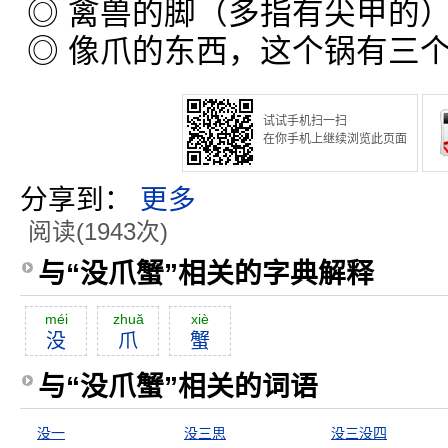
◎ 禽兽的脚（多指有尖甲的
◎ 像爪的东西，这个锅有三
试试手机扫一扫
在你手机上继续浏览此页面
分享到：
更多
阅读(1943次)
与“没爪蟹”相关的字典解释
méi
zhuă
xiè
没
爪
蟹
与“没爪蟹”相关的词语
没一
没三思
没三没四