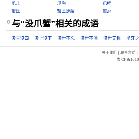
爪儿
爪吻
爪哇
蟹匡
蟹匡蝉緌
蟹厄
与“没爪蟹”相关的成语
没三没四
没上没下
没世不忘
没世不渝
没世无称
爪牙
|
|
关于我们
联系方式
粤ICP备1010