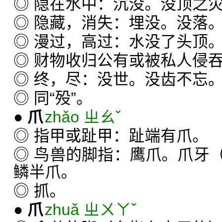
◎ 隐在水中：沉没。没顶之
◎ 隐藏，消失：埋没。没落
◎ 漫过，高过：水没了头顶
◎ 财物收归公有或被私人侵
◎ 终，尽：没世。没齿不忘
◎ 同“殁”。
●
爪
zhǎo ㄓㄠˇ
◎ 指甲或趾甲：趾端有爪。
◎ 鸟兽的脚指：鹰爪。爪牙
鳞半爪。
◎ 抓。
●
爪
zhuǎ ㄓㄨㄚˇ