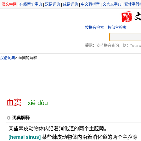
汉文学网
|
在线新华字典
|
汉语词典
|
成语词典
|
中文转拼音
|
文言文字典
|
繁体字转
按拼音检索
按部首检索
提示：
支持拼音查询，例：“wen xu
汉语词典
>
血窦的解释
血窦
xiě dòu
词典解释
某些棘皮动物体内沿着消化道的两个主腔隙。
[hemal sinus]
某些棘皮动物体内沿着消化道的两个主腔隙