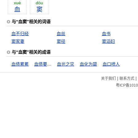
xuè
dòu
血
窦
与“血窦”相关的词语
血不归经
血丝
血书
窦家妻
窦径
窦滔妇
与“血窦”相关的成语
血债累累
血债要用血来还
血光之灾
血化为碧
血口喷人
|
|
关于我们
联系方式
粤ICP备1010