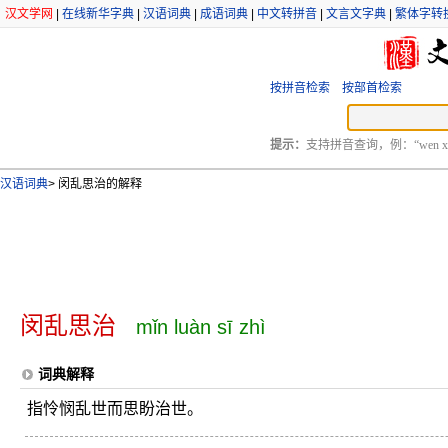
汉文学网
|
在线新华字典
|
汉语词典
|
成语词典
|
中文转拼音
|
文言文字典
|
繁体字转
按拼音检索
按部首检索
提示：
支持拼音查询，例：“wen xu
汉语词典
>
闵乱思治的解释
闵乱思治
mǐn luàn sī zhì
词典解释
指怜悯乱世而思盼治世。