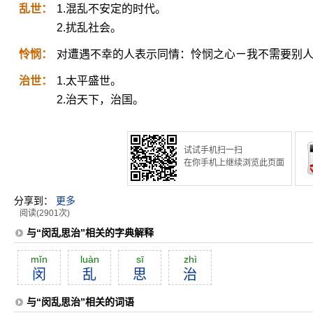
乱世：
1.混乱不安定的时代。
2.扰乱社会。
怜悯：
对遭遇不幸的人表示同情：怜悯之心ㄧ我不需要别
治世：
1.太平盛世。
2.治天下，治国。
试试手机扫一扫
在你手机上继续浏览此页面
分享到：
更多
阅读(2901次)
与“闵乱思治”相关的字典解释
mĭn
luàn
sī
zhì
闵
乱
思
治
与“闵乱思治”相关的词语