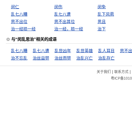
闵仁
闵伤
闵免
乱七八糟
乱七八遭
乱下风雹
思不出位
思不出其位
思且
治一经损一经
治一经，损一经
治下
与“闵乱思治”相关的成语
乱七八糟
乱七八遭
乱世凶年
乱世英雄
乱人耳目
思不
治不忘乱
治丝益棼
治丝而棼
治乱兴亡
治乱存亡
|
|
关于我们
联系方式
粤ICP备1010