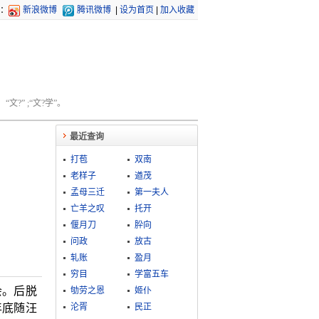
：
新浪微博
腾讯微博
|
设为首页
|
加入收藏
文?” ;“文?学”。
最近查询
打苞
双南
老样子
遒茂
孟母三迁
第一夫人
亡羊之叹
托开
偃月刀
肸向
问政
放古
轧账
盈月
穷目
学富五车
会。后脱
劬劳之恩
姬仆
年底随汪
沦胥
民正