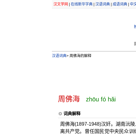
汉文学网
|
在线新华字典
|
汉语词典
|
成语词典
|
中
汉语词典
>
周佛海的解释
周佛海
zhōu fó hǎi
词典解释
周佛海(1897-1948)汉奸。湖
离共产党。曾任国民党中央民众训练