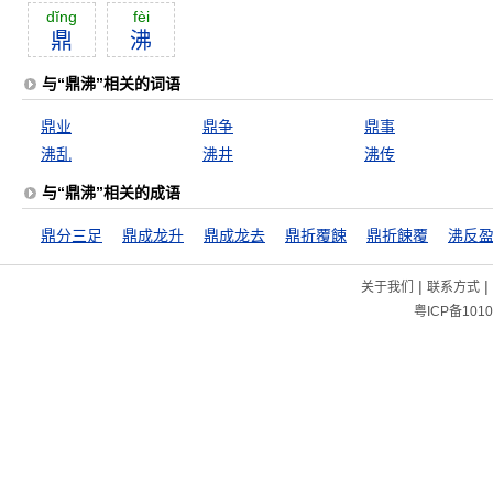
dĭng
fèi
鼎
沸
与“鼎沸”相关的词语
鼎业
鼎争
鼎事
沸乱
沸井
沸传
与“鼎沸”相关的成语
鼎分三足
鼎成龙升
鼎成龙去
鼎折覆餗
鼎折餗覆
沸反
|
|
关于我们
联系方式
粤ICP备1010