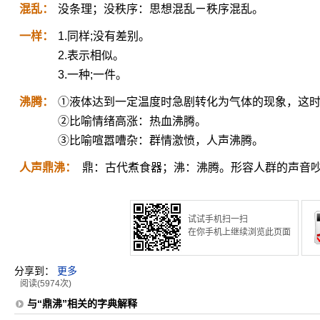
混乱：
没条理；没秩序：思想混乱ㄧ秩序混乱。
一样：
1.同样;没有差别。
2.表示相似。
3.一种;一件。
沸腾：
①液体达到一定温度时急剧转化为气体的现象，这
②比喻情绪高涨：热血沸腾。
③比喻喧嚣嘈杂：群情激愤，人声沸腾。
人声鼎沸：
鼎：古代煮食器；沸：沸腾。形容人群的声音
试试手机扫一扫
在你手机上继续浏览此页面
分享到：
更多
阅读(5974次)
与“鼎沸”相关的字典解释