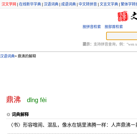
汉文学网
|
在线新华字典
|
汉语词典
|
成语词典
|
中文转拼音
|
文言文字典
|
繁体字转
按拼音检索
按部首检索
提示：
支持拼音查询，例：“wen xu
汉语词典
>
鼎沸的解释
鼎沸
dǐng fèi
词典解释
〈书〉形容喧闹、混乱，像水在锅里沸腾一样：人声鼎沸ㄧ