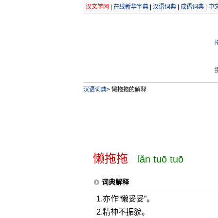
汉文学网
|
在线新华字典
|
汉语词典
|
成语词典
|
中
汉语词典
>
懒拖拖的解释
懒拖拖
lǎn tuō tuō
词典解释
1.亦作“懒妥妥”。
2.精神不振貌。