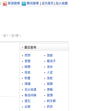
：
新浪微博
腾讯微博
|
设为首页
|
加入收藏
文?” ;“文?学”。
最近查询
然然
吴歈
堂舅
载流子
缺憾
池台
倍息
人定
积重
虫蛇
琪瑰
观摩
无以自遣
青鞵
鱼目间珠
营馔
遗忘
刺文裤
云辔
药农