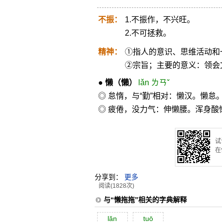
不振：
1.不振作，不兴旺。
2.不可拯救。
精神：
①指人的意识、思维活动和
②宗旨；主要的意义：领会
●
懒
（懶）
lǎn ㄌㄢˇ
◎ 怠惰，与“勤”相对：懒汉。懒怠
◎ 疲倦，没力气：伸懒腰。浑身酸
试
在
分享到：
更多
阅读(1828次)
与“懒拖拖”相关的字典解释
lăn
tuō