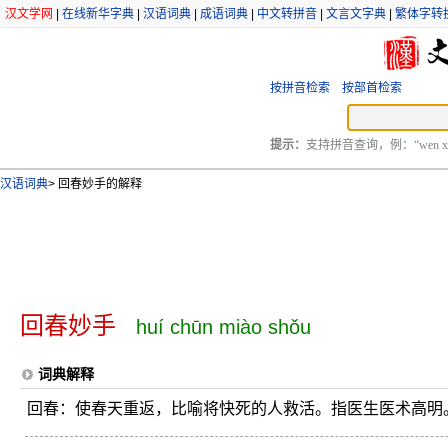
汉文学网
|
在线新华字典
|
汉语词典
|
成语词典
|
中文转拼音
|
文言文字典
|
繁体字转
按拼音检索
按部首检索
提示：
支持拼音查询，例：“wen xu
汉语词典
>
回春妙手的解释
回春妙手
huí chūn miào shǒu
词典解释
回春：使春天重返，比喻将快死的人救活。指医生医术高明