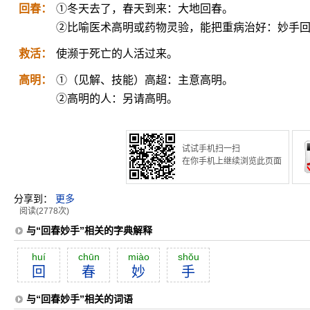
回春：
①冬天去了，春天到来：大地回春。
②比喻医术高明或药物灵验，能把重病治好：妙手
救活：
使濒于死亡的人活过来。
高明：
①（见解、技能）高超：主意高明。
②高明的人：另请高明。
试试手机扫一扫
在你手机上继续浏览此页面
分享到：
更多
阅读(2778次)
与“回春妙手”相关的字典解释
huí
chūn
miào
shŏu
回
春
妙
手
与“回春妙手”相关的词语