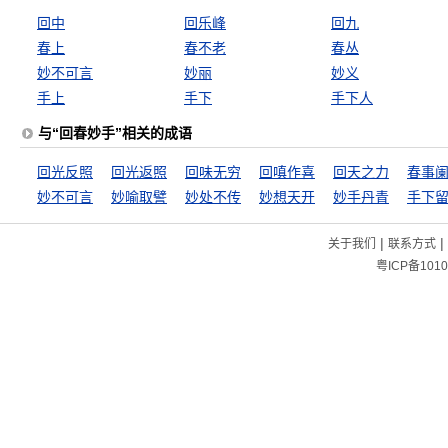
回中
回乐峰
回九
春上
春不老
春丛
妙不可言
妙丽
妙义
手上
手下
手下人
与“回春妙手”相关的成语
回光反照
回光返照
回味无穷
回嗔作喜
回天之力
春事
妙不可言
妙喻取譬
妙处不传
妙想天开
妙手丹青
手下
|
|
关于我们
联系方式
粤ICP备1010