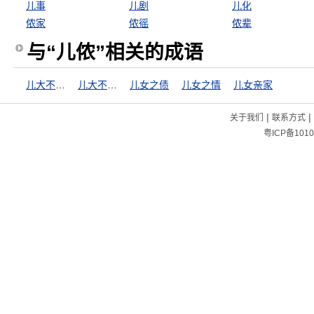
儿事
儿剧
儿化
侬家
侬徭
侬辈
与“儿侬”相关的成语
儿大不由娘
儿大不由爷
儿女之债
儿女之情
儿女亲家
|
|
关于我们
联系方式
粤ICP备1010