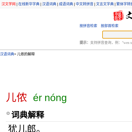
汉文学网
|
在线新华字典
|
汉语词典
|
成语词典
|
中文转拼音
|
文言文字典
|
繁体字转
按拼音检索
按部首检索
提示：
支持拼音查询，例：“wen xu
汉语词典
>
儿侬的解释
儿侬
ér nóng
词典解释
犹儿郎。