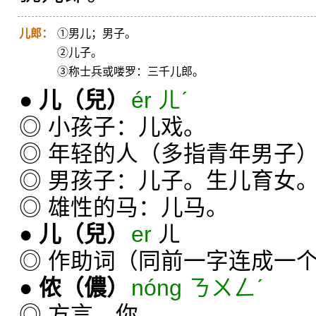
儿郎：
①男儿；男子。
②儿子。
③称士兵或喽罗：三千儿郎。
●
儿
（兒）
ér ㄦˊ
◎ 小孩子：儿戏。
◎ 年轻的人（多指青年男子
◎ 男孩子：儿子。生儿育女
◎ 雄性的马：儿马。
●
儿
（兒）
er
ㄦ
◎ 作助词（同前一字连成一
●
侬
（儂）
nóng ㄋㄨㄥˊ
◎ 方言，你。