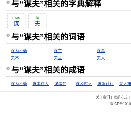
与“谋夫”相关的字典解释
móu
fū
谋
夫
与“谋夫”相关的词语
谋为不轨
谋主
谋事
夫不
夫主
夫人
与“谋夫”相关的成语
谋为不轨
谋事在人
谋事在人，成事在天
谋及庶人
谋听计行
夫人
|
|
关于我们
联系方式
粤ICP备1010