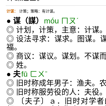
计谋：
计策；策略：有计谋。
●
谋
（謀）
móu ㄇㄡˊ
◎ 计划，计策，主意：计谋
◎ 设法寻求：谋求。图谋。
福。
◎ 商议：谋议。谋划。不谋
◎ 姓。
●
夫
fū ㄈㄨˉ
◎ 旧时称成年男子：渔夫。
◎ 旧时称服劳役的人：夫役
◎ 〔夫子〕ａ．旧时对学