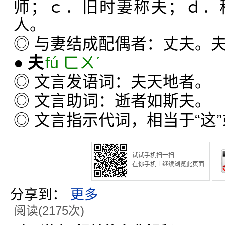
师；ｃ．旧时妻称夫；ｄ．
人。
◎ 与妻结成配偶者：丈夫。
●
夫
fú ㄈㄨˊ
◎ 文言发语词：夫天地者。
◎ 文言助词：逝者如斯夫。
◎ 文言指示代词，相当于“这”
试试手机扫一扫
在你手机上继续浏览此页面
分享到：
更多
阅读(2175次)