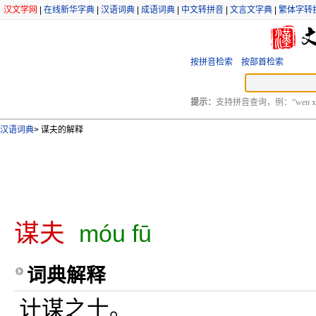
汉文学网
|
在线新华字典
|
汉语词典
|
成语词典
|
中文转拼音
|
文言文字典
|
繁体字转
按拼音检索
按部首检索
提示：
支持拼音查询，例：“wen xu
汉语词典
>
谋夫的解释
谋夫
móu fū
词典解释
计谋之士。