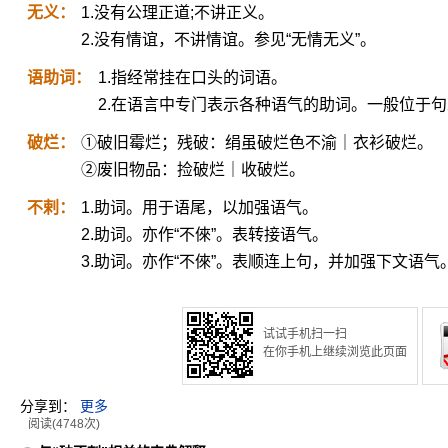
无义：
1.没有公理正道;不讲正义。
2.没有情谊，不讲情谊。参见“无情无义”。
语助词：
1.指经常挂在口头的词语。
2.在语言中专门表示各种语气的助词。一般位于
破烂：
①破旧霉烂；残破：绢虽破烂色不渝｜衣衫破烂。
②废旧物品：捡破烂｜收破烂。
不剌：
1.助词。用于语尾，以加强语气。
2.助词。亦作“不倈”。表转接语气。
3.助词。亦作“不倈”。表顺连上句，并加强下文语气
试试手机扫一扫
在你手机上继续浏览此页面
分享到：
更多
阅读(4748次)