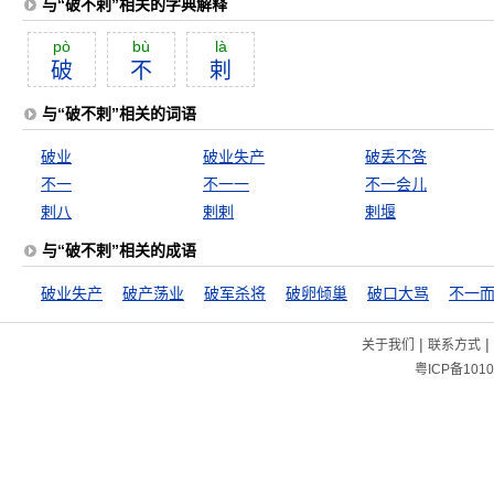
与“破不剌”相关的字典解释
pò
bù
là
破
不
剌
与“破不剌”相关的词语
破业
破业失产
破丢不答
不一
不一一
不一会儿
剌八
剌剌
剌堰
与“破不剌”相关的成语
破业失产
破产荡业
破军杀将
破卵倾巢
破口大骂
不一
|
|
关于我们
联系方式
粤ICP备1010