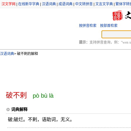
汉文学网
|
在线新华字典
|
汉语词典
|
成语词典
|
中文转拼音
|
文言文字典
|
繁体字转
按拼音检索
按部首检索
提示：
支持拼音查询，例：“wen xu
汉语词典
>
破不剌的解释
破不剌
pò bù là
词典解释
破;破烂。不剌，语助词，无义。