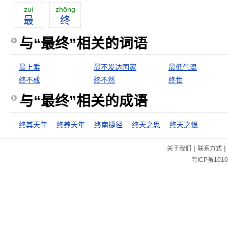
zuì
zhōng
最
终
与“最终”相关的词语
最上乘
最不发达国家
最低气温
终不成
终不然
终世
与“最终”相关的成语
终其天年
终养天年
终南捷径
终天之思
终天之恨
|
|
关于我们
联系方式
粤ICP备1010