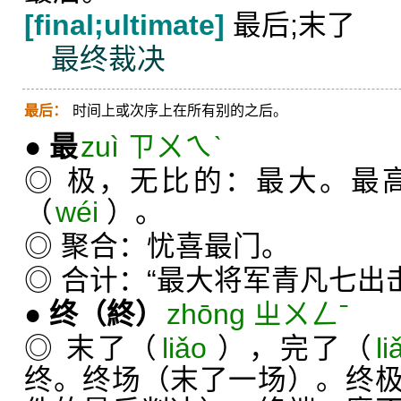
[final;ultimate]
最后;末了
最终裁决
最后：
时间上或次序上在所有别的之后。
●
最
zuì ㄗㄨㄟˋ
◎ 极，无比的：最大。最
（
wéi
）。
◎ 聚合：忧喜最门。
◎ 合计：“最大将军青凡七出
●
终
（終）
zhōng ㄓㄨㄥˉ
◎ 末了（
liǎo
），完了（
li
终。终场（末了一场）。终