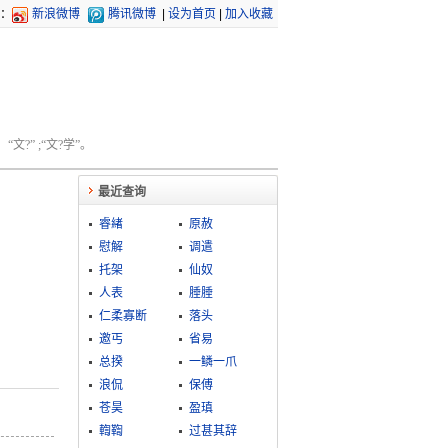
：
新浪微博
腾讯微博
|
设为首页
|
加入收藏
文?” ;“文?学”。
最近查询
睿緖
原赦
慰解
调遣
托架
仙奴
人表
腄腄
仁柔寡断
落头
邀丐
省易
总揆
一鳞一爪
浪侃
保傅
苍昊
盈瑱
輷鞫
过甚其辞