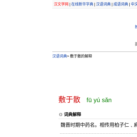
汉文学网
|
在线新华字典
|
汉语词典
|
成语词典
|
中
汉语词典
>
敷于散的解释
敷于散
fū yú sǎn
词典解释
魏晋时期中药名。相传用柏子仁﹑