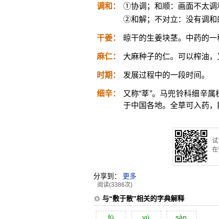
调和：
①协调；和顺：画面不太调
②和解；不对立：没有调和
干姜：
晾干的生姜块茎。中药的一
麻仁：
大麻种子的仁。可以榨油，
时期：
发展过程中的一段时间。
细辛：
又称“莘”。马兜铃科细辛
于中国各地。全草可入药，
试
在
分享到：
更多
阅读(3386次)
与“敷于散”相关的字典解释
fū
yú
sàn