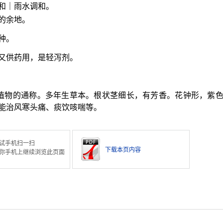
和｜雨水调和。
的余地。
种。
又供药用，是轻泻剂。
属植物的通称。多年生草本。根状茎细长，有芳香。花钟形，紫
能治风寒头痛、痰饮咳喘等。
试手机扫一扫
下载本页内容
你手机上继续浏览此页面