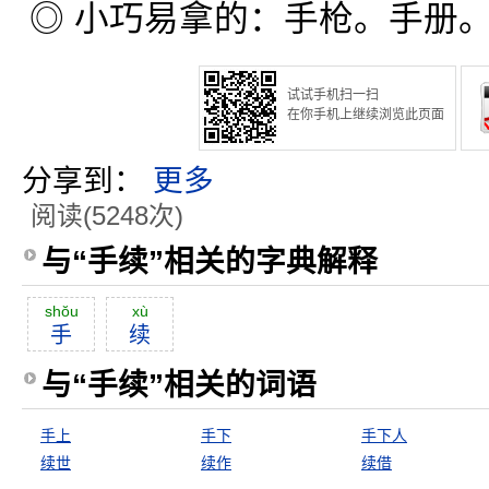
◎ 小巧易拿的：手枪。手册
试试手机扫一扫
在你手机上继续浏览此页面
分享到：
更多
阅读(5248次)
与“手续”相关的字典解释
shŏu
xù
手
续
与“手续”相关的词语
手上
手下
手下人
续世
续作
续借