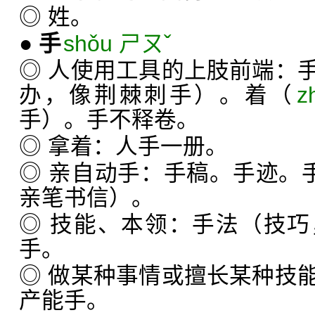
◎ 姓。
●
手
shǒu ㄕㄡˇ
◎ 人使用工具的上肢前端：
办，像荆棘刺手）。着（
z
手）。手不释卷。
◎ 拿着：人手一册。
◎ 亲自动手：手稿。手迹。手
亲笔书信）。
◎ 技能、本领：手法（技
手。
◎ 做某种事情或擅长某种技
产能手。