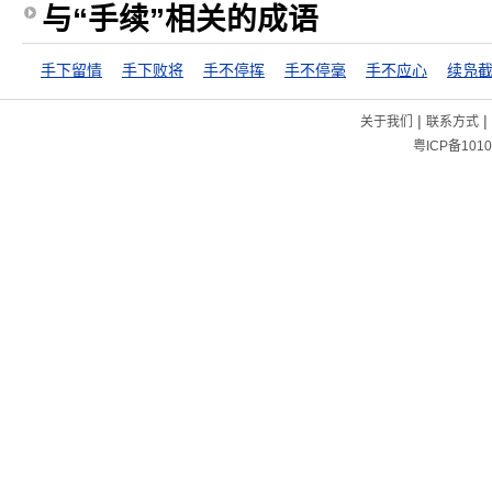
与“手续”相关的成语
手下留情
手下败将
手不停挥
手不停毫
手不应心
续凫
|
|
关于我们
联系方式
粤ICP备1010