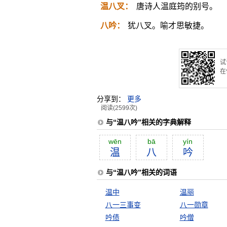
温八叉：
唐诗人温庭筠的别号。
八吟：
犹八叉。喻才思敏捷。
试
在
分享到：
更多
阅读(2599次)
与“温八吟”相关的字典解释
wēn
bā
yín
温
八
吟
与“温八吟”相关的词语
温中
温丽
八一三事变
八一勋章
吟债
吟僧