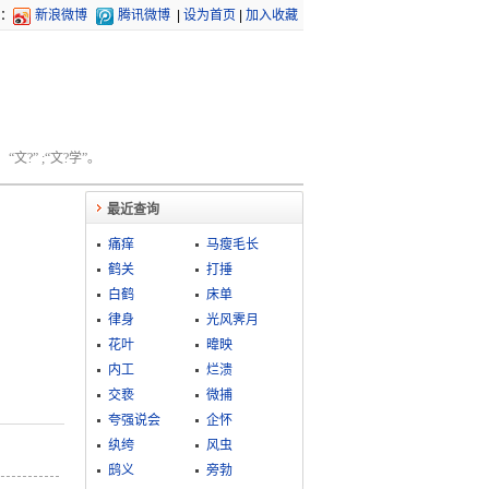
：
新浪微博
腾讯微博
|
设为首页
|
加入收藏
文?” ;“文?学”。
最近查询
痛痒
马瘦毛长
鹤关
打捶
白鹤
床单
律身
光风霁月
花叶
暐映
内工
烂溃
交亵
微捕
夸强说会
企怀
纨绔
风虫
鸱义
旁勃