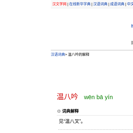
汉文学网
|
在线新华字典
|
汉语词典
|
成语词典
|
中
汉语词典
>
温八吟的解释
温八吟
wēn bā yín
词典解释
见“温八叉”。