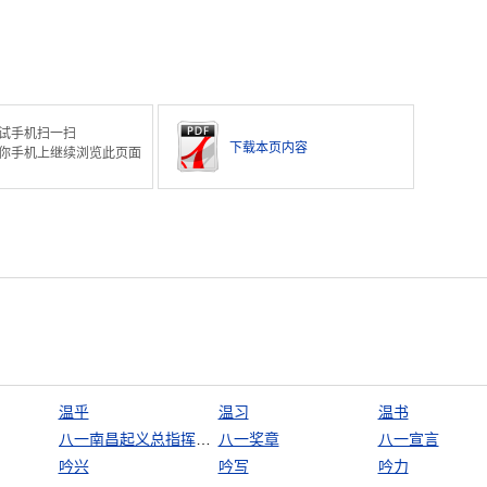
试手机扫一扫
下载本页内容
你手机上继续浏览此页面
温乎
温习
温书
八一南昌起义总指挥部旧址
八一奖章
八一宣言
吟兴
吟写
吟力