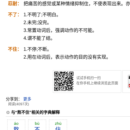
忍耐：
把痛苦的感觉或某种情绪抑制住，不使表现出来。
不了：
1.不明了;不明白。
2.未完;没完。
3.常置动词后，强调动作的不可能。
4.谓不能了结。
不住：
1.不停;不断。
2.用在动词后，表示动作的目的没有实现。
试试手机扫一扫
在你手机上继续浏览此页面
分享到：
更多
阅读(4097次)
与“熬不住”相关的字典解释
áo
bù
zhù
熬
不
住