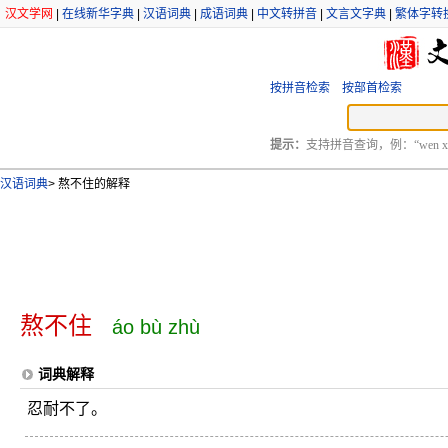
汉文学网
|
在线新华字典
|
汉语词典
|
成语词典
|
中文转拼音
|
文言文字典
|
繁体字转
按拼音检索
按部首检索
提示：
支持拼音查询，例：“wen xu
汉语词典
>
熬不住的解释
熬不住
áo bù zhù
词典解释
忍耐不了。