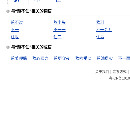
与“熬不住”相关的词语
熬不过
熬出头
熬刑
不一
不一一
不一会儿
住世
住口
住后
与“熬不住”相关的成语
熬姜呷醋
熬心费力
熬更守夜
熬枯受淡
熬油费火
不一
|
|
关于我们
联系方式
粤ICP备1010