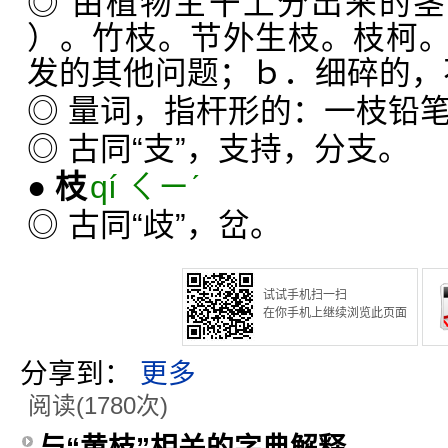
◎ 由植物主干上分出来的
）。竹枝。节外生枝。枝柯
发的其他问题；ｂ．细碎的，
◎ 量词，指杆形的：一枝铅
◎ 古同“支”，支持，分支。
●
枝
qí ㄑㄧˊ
◎ 古同“歧”，岔。
试试手机扫一扫
在你手机上继续浏览此页面
分享到：
更多
阅读(1780次)
与“黄枝”相关的字典解释