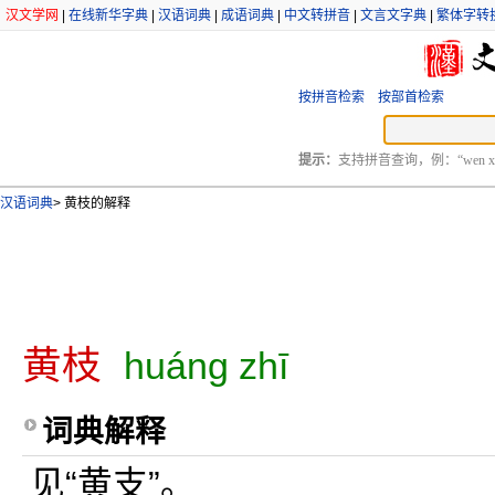
汉文学网
|
在线新华字典
|
汉语词典
|
成语词典
|
中文转拼音
|
文言文字典
|
繁体字转
按拼音检索
按部首检索
提示：
支持拼音查询，例：“wen xu
汉语词典
>
黄枝的解释
黄枝
huáng zhī
词典解释
见“黄支”。