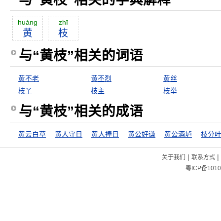
huáng
zhī
黄
枝
与“黄枝”相关的词语
黄不老
黄丕烈
黄丝
枝丫
枝主
枝举
与“黄枝”相关的成语
黄云白草
黄人守日
黄人捧日
黄公好谦
黄公酒垆
枝分
|
|
关于我们
联系方式
粤ICP备1010