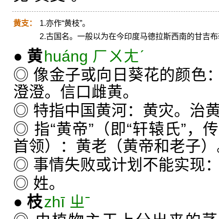
黄支：
1.亦作“黄枝”。
2.古国名。一般以为在今印度马德拉斯西南的甘吉布勒姆(K
●
黄
huáng ㄏㄨㄤˊ
◎ 像金子或向日葵花的颜色
澄澄。信口雌黄。
◎ 特指中国黄河：黄灾。治
◎ 指“黄帝”（即“轩辕氏”
首领）：黄老（黄帝和老子）
◎ 事情失败或计划不能实现
◎ 姓。
●
枝
zhī ㄓˉ