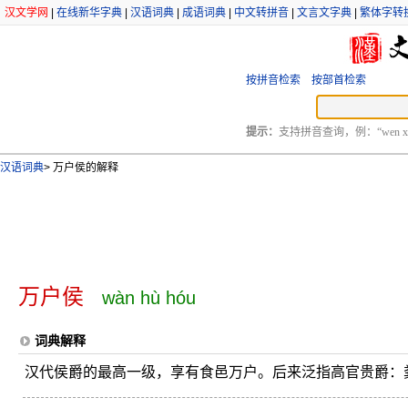
汉文学网
|
在线新华字典
|
汉语词典
|
成语词典
|
中文转拼音
|
文言文字典
|
繁体字转
按拼音检索
按部首检索
提示：
支持拼音查询，例：“wen xu
汉语词典
>
万户侯的解释
万户侯
wàn hù hóu
词典解释
汉代侯爵的最高一级，享有食邑万户。后来泛指高官贵爵：