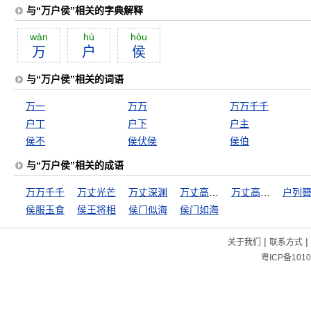
与“万户侯”相关的字典解释
wàn
hù
hòu
万
户
侯
与“万户侯”相关的词语
万一
万万
万万千千
户丁
户下
户主
侯不
侯伏侯
侯伯
与“万户侯”相关的成语
万万千千
万丈光芒
万丈深渊
万丈高楼从地起
万丈高楼平地起
户列
侯服玉食
侯王将相
侯门似海
侯门如海
|
|
关于我们
联系方式
粤ICP备1010