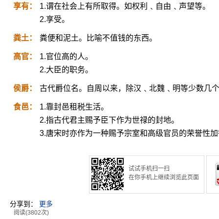
享有：
1.谓在社会上有所取得。如权利﹑自由﹑声望等。
2.享受。
粪土：
粪便和泥土。比喻不值钱的东西。
高官：
1.官位高的人。
2.大臣的职务。
侯爵：
古代爵位名。自周以来，除汉﹑北魏﹑明等少数几
食邑：
1.靠封邑租税生活。
2.指古代君主赐予臣下作为世禄的封地。
3.唐宋时亦作为一种赐予宗室和高级官员的荣誉性加
试试手机扫一扫
在你手机上继续浏览此页面
分享到：
更多
阅读(3802次)