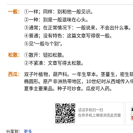
一般：
①一样；同样：别和他一般见识。
②一种：别是一般滋味在心头。
③通常；在正常情况下：一般说来，不会出什么事
④普通；没有特色：这篇文章写得很一般。
⑤见“一般与个别”。
松散：
①散开：钮扣松散。
②不紧凑：文章写得太松散。
西瓜：
双子叶植物，葫芦科。一年生草本。茎蔓生，密生
椭圆形。原产非洲热带地区，10世纪时从西域传入
夏季主要果品。种子可炒食。瓜皮可入药。
试试手机扫一扫
在你手机上继续浏览此页面
分享到：
更多