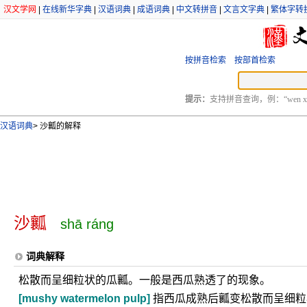
汉文学网
|
在线新华字典
|
汉语词典
|
成语词典
|
中文转拼音
|
文言文字典
|
繁体字转
按拼音检索
按部首检索
提示：
支持拼音查询，例：“wen xu
汉语词典
>
沙瓤的解释
沙瓤
shā ráng
词典解释
松散而呈细粒状的瓜瓤。一般是西瓜熟透了的现象。
[mushy watermelon pulp]
指西瓜成熟后瓤变松散而呈细粒