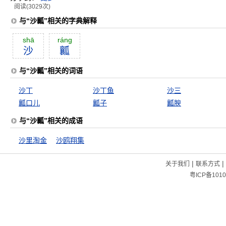
阅读(3029次)
与“沙瓤”相关的字典解释
shā
ráng
沙
瓤
与“沙瓤”相关的词语
沙丁
沙丁鱼
沙三
瓤口儿
瓤子
瓤腴
与“沙瓤”相关的成语
沙里淘金
沙鸥翔集
|
|
关于我们
联系方式
粤ICP备1010