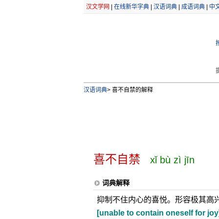
汉文学网
|
在线新华字典
|
汉语词典
|
成语词典
|
中
汉语词典
>
喜不自禁的解释
喜不自禁
xǐ bù zì jīn
词典解释
抑制不住内心的喜悦。形容极其高
[unable to contain oneself for joy