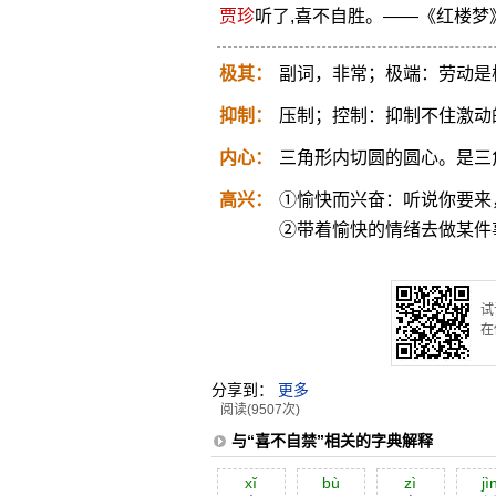
贾珍
听了,喜不自胜。——《红楼梦
极其：
副词，非常；极端：劳动是
抑制：
压制；控制：抑制不住激动
内心：
三角形内切圆的圆心。是三
高兴：
①愉快而兴奋：听说你要来
②带着愉快的情绪去做某件
试
在
分享到：
更多
阅读(9507次)
与“喜不自禁”相关的字典解释
xĭ
bù
zì
jì