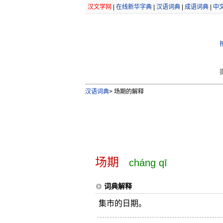
汉文学网
|
在线新华字典
|
汉语词典
|
成语词典
|
中
汉语词典
>
场期的解释
场期
cháng qī
词典解释
集市的日期。