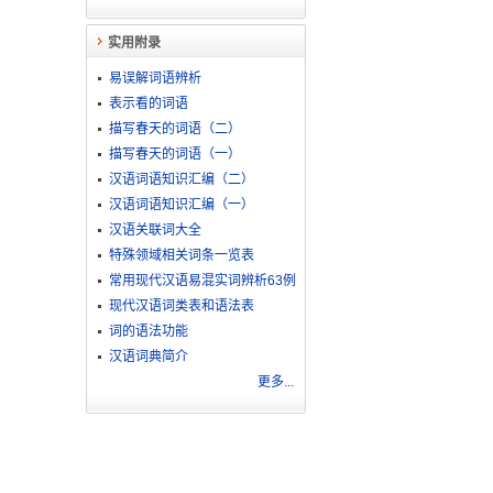
实用附录
易误解词语辨析
表示看的词语
描写春天的词语（二）
描写春天的词语（一）
汉语词语知识汇编（二）
汉语词语知识汇编（一）
汉语关联词大全
特殊领域相关词条一览表
常用现代汉语易混实词辨析63例
现代汉语词类表和语法表
词的语法功能
汉语词典简介
更多...