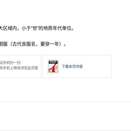
大区域内，小于“世”的地质年代单位。
期服（古代丧服名，要穿一年）。
试手机扫一扫
下载本页内容
你手机上继续浏览此页面