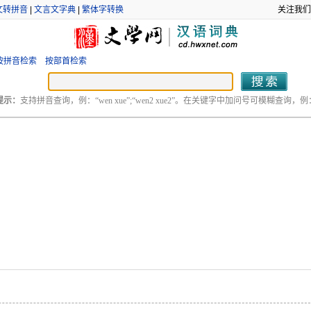
文转拼音
|
文言文字典
|
繁体字转换
关注我们
按拼音检索
按部首检索
提示：
支持拼音查询，例：“wen xue”;“wen2 xue2”。在关键字中加问号可模糊查询，例：“