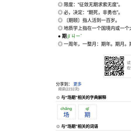
◎ 限度：“征敛无期求索无度”。
◎ 必，决定：“期死，非勇也”。
◎ 〔期颐〕指人活到一百岁。
◎ 地质学上指在一个国境内或一个
●
期
jī ㄐㄧˉ
◎ 一周年，一整月：期年。期月。
试
在
分享到：
更多
阅读(2232次)
与“场期”相关的字典解释
chăng
qī
场
期
与“场期”相关的词语