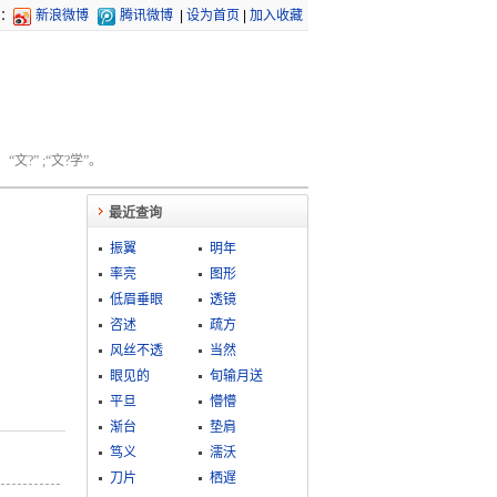
：
新浪微博
腾讯微博
|
设为首页
|
加入收藏
文?” ;“文?学”。
最近查询
振翼
明年
率亮
图形
低眉垂眼
透镜
咨述
疏方
风丝不透
当然
眼见的
旬输月送
平旦
懵懵
渐台
垫肩
笃义
濡沃
刀片
栖遅