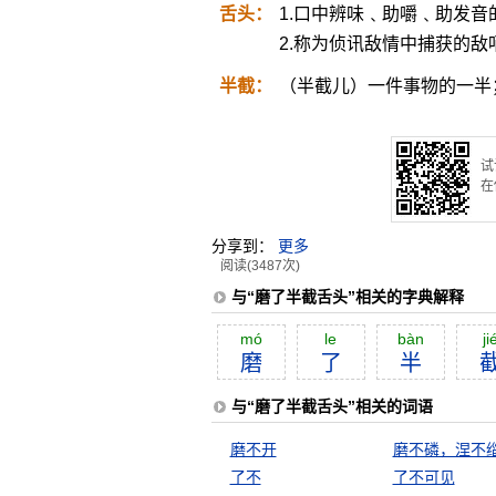
舌头：
1.口中辨味﹑助嚼﹑助发音
2.称为侦讯敌情中捕获的敌
半截：
（半截儿）一件事物的一半
试
在
分享到：
更多
阅读(3487次)
与“磨了半截舌头”相关的字典解释
mó
le
bàn
ji
磨
了
半
与“磨了半截舌头”相关的词语
磨不开
磨不磷，涅不
了不
了不可见