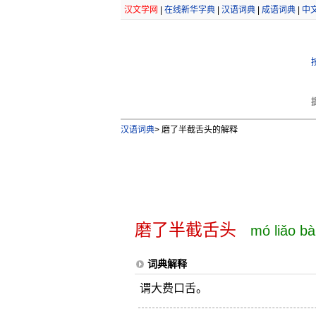
汉文学网
|
在线新华字典
|
汉语词典
|
成语词典
|
中
汉语词典
>
磨了半截舌头的解释
磨了半截舌头
mó liǎo bà
词典解释
谓大费口舌。