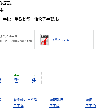
的器官。
哨。
；半段：半截粉笔ㄧ话说了半截儿。
试手机扫一扫
下载本页内容
你手机上继续浏览此页面
é
shé
tóu
截
舌
头
缁
磨不磷，湼不缁
磨乾轧坤
磨佗
了不得
了不成
了不的