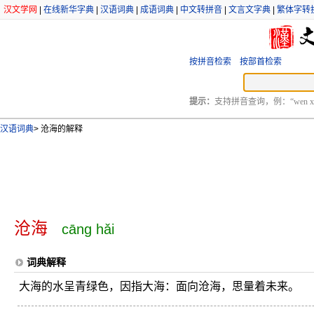
汉文学网
|
在线新华字典
|
汉语词典
|
成语词典
|
中文转拼音
|
文言文字典
|
繁体字转
按拼音检索
按部首检索
提示：
支持拼音查询，例：“wen xu
汉语词典
>
沧海的解释
沧海
cāng hǎi
词典解释
大海的水呈青绿色，因指大海：面向沧海，思量着未来。