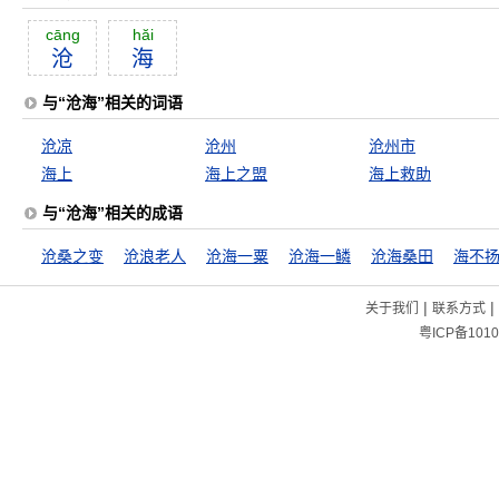
cāng
hăi
沧
海
与“沧海”相关的词语
沧凉
沧州
沧州市
海上
海上之盟
海上救助
与“沧海”相关的成语
沧桑之变
沧浪老人
沧海一粟
沧海一鳞
沧海桑田
海不
|
|
关于我们
联系方式
粤ICP备1010