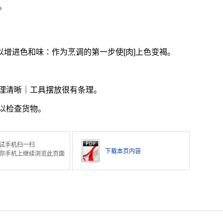
。
用以增进色和味∶作为烹调的第一步使[肉]上色变褐。
理清晰｜工具摆放很有条理。
以检查货物。
试手机扫一扫
下载本页内容
你手机上继续浏览此页面