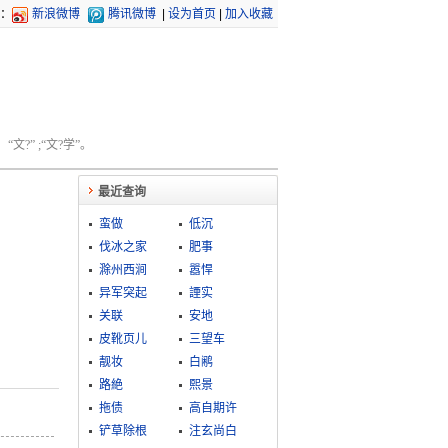
：
新浪微博
腾讯微博
|
设为首页
|
加入收藏
文?” ;“文?学”。
最近查询
蛮做
低沉
伐冰之家
肥事
滁州西涧
嚣悍
异军突起
諲实
关联
安地
皮靴页儿
三望车
靓妆
白鹇
路絶
熙景
拖债
高自期许
铲草除根
注玄尚白