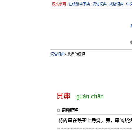
汉文学网
|
在线新华字典
|
汉语词典
|
成语词典
|
中
汉语词典
>
贯丳的解释
贯丳
guàn chǎn
词典解释
将肉串在铁签上烤烧。丳，串物烧