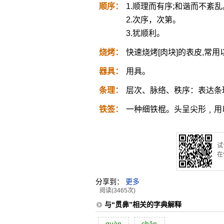
顺序：
1.顺理而有序;和谐而不紊乱
2.次序，次第。
3.犹顺利。
烧烤：
快速烧烤[肉块]的表皮,常
器具：
用具。
条理：
层次、脉络、秩序：表达条
铁签：
一种细铁棍。头呈尖形﹐用
试
在
分享到：
更多
阅读(3465次)
与“贯丳”相关的字典解释
guàn
chăn