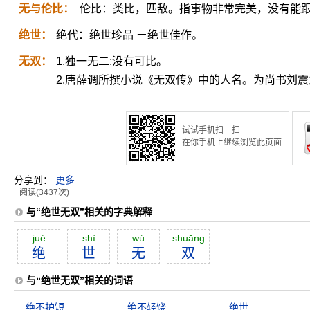
无与伦比：
伦比：类比，匹敌。指事物非常完美，没有能
绝世：
绝代：绝世珍品 ㄧ绝世佳作。
无双：
1.独一无二;没有可比。
2.唐薛调所撰小说《无双传》中的人名。为尚书刘
试试手机扫一扫
在你手机上继续浏览此页面
分享到：
更多
阅读(3437次)
与“绝世无双”相关的字典解释
jué
shì
wú
shuāng
绝
世
无
双
与“绝世无双”相关的词语
绝不护短
绝不轻饶
绝世