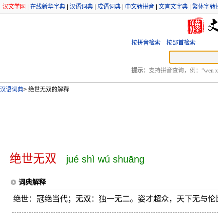
汉文学网
|
在线新华字典
|
汉语词典
|
成语词典
|
中文转拼音
|
文言文字典
|
繁体字转
按拼音检索
按部首检索
提示：
支持拼音查询，例：“wen xu
汉语词典
>
绝世无双的解释
绝世无双
jué shì wú shuāng
词典解释
绝世：冠绝当代；无双：独一无二。姿才超众，天下无与伦