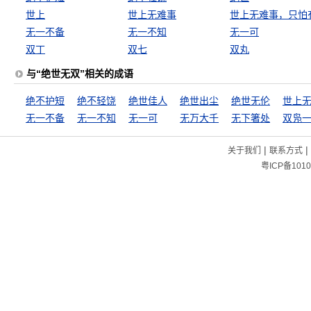
世上
世上无难事
无一不备
无一不知
无一可
双丁
双七
双丸
与“绝世无双”相关的成语
绝不护短
绝不轻饶
绝世佳人
绝世出尘
绝世无伦
无一不备
无一不知
无一可
无万大千
无下箸处
双凫
|
|
关于我们
联系方式
粤ICP备1010