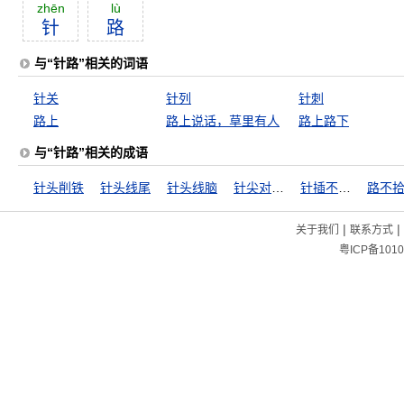
zhēn
lù
针
路
与“针路”相关的词语
针关
针列
针刺
路上
路上说话，草里有人
路上路下
与“针路”相关的成语
针头削铁
针头线尾
针头线脑
针尖对麦芒
针插不进，水泼不进
路不
|
|
关于我们
联系方式
粤ICP备1010