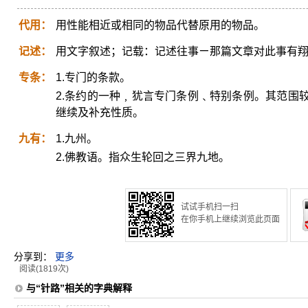
代用：
用性能相近或相同的物品代替原用的物品。
记述：
用文字叙述；记载：记述往事ㄧ那篇文章对此事有
专条：
1.专门的条款。
2.条约的一种﹐犹言专门条例﹑特别条例。其范围
继续及补充性质。
九有：
1.九州。
2.佛教语。指众生轮回之三界九地。
试试手机扫一扫
在你手机上继续浏览此页面
分享到：
更多
阅读(1819次)
与“针路”相关的字典解释