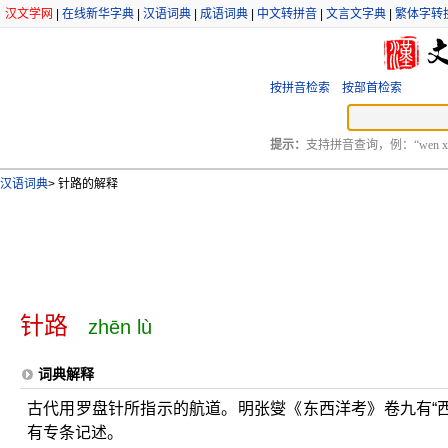
汉文学网
|
在线新华字典
|
汉语词典
|
成语词典
|
中文转拼音
|
文言文字典
|
繁体字转
按拼音检索
按部首检索
提示：
支持拼音查询，例：“wen xu
汉语词典
>
针路的解释
针路
zhēn lù
词典解释
古代用罗盘针所指示的航道。明张燮《东西洋考》卷九有“西
有专条记述。