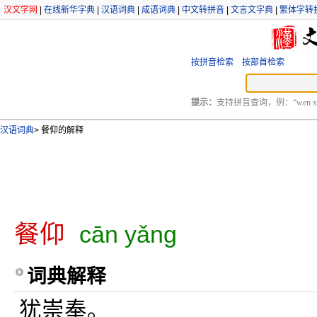
汉文学网
|
在线新华字典
|
汉语词典
|
成语词典
|
中文转拼音
|
文言文字典
|
繁体字转
按拼音检索
按部首检索
提示：
支持拼音查询，例：“wen xu
汉语词典
>
餐仰的解释
餐仰
cān yǎng
词典解释
犹崇奉。