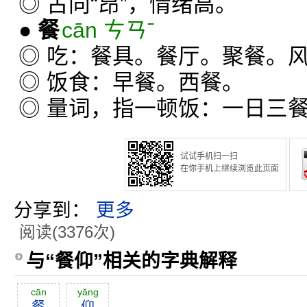
◎ 古同“昂”，情绪高。
●
餐
cān ㄘㄢˉ
◎ 吃：餐具。餐厅。聚餐。
◎ 饭食：早餐。西餐。
◎ 量词，指一顿饭：一日三
试试手机扫一扫
在你手机上继续浏览此页面
分享到：
更多
阅读(3376次)
与“餐仰”相关的字典解释
cān
yăng