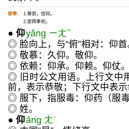
崇奉：
1.尊崇，信仰。
2.崇拜奉祀。
●
仰
yǎng ㄧㄤˇ
◎ 脸向上，与“俯”相对：仰
◎ 敬慕：久仰。敬仰。
◎ 依赖：仰承。仰赖。仰仗
◎ 旧时公文用语。上行文中用
前，表示恭敬；下行文中表示
◎ 服下，指服毒：仰药（服
◎ 姓。
●
仰
áng ㄤˊ