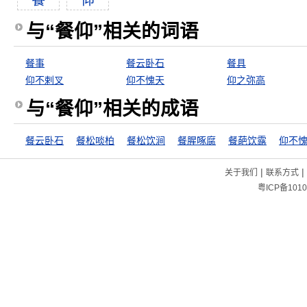
餐
仰
与“餐仰”相关的词语
餐事
餐云卧石
餐具
仰不剌叉
仰不愧天
仰之弥高
与“餐仰”相关的成语
餐云卧石
餐松啖柏
餐松饮涧
餐腥啄腐
餐葩饮露
仰不
|
|
关于我们
联系方式
粤ICP备1010