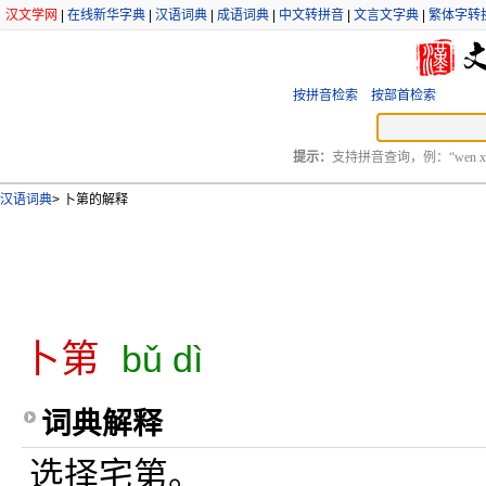
汉文学网
|
在线新华字典
|
汉语词典
|
成语词典
|
中文转拼音
|
文言文字典
|
繁体字转
按拼音检索
按部首检索
提示：
支持拼音查询，例：“wen xu
汉语词典
>
卜第的解释
卜第
bǔ dì
词典解释
选择宅第。