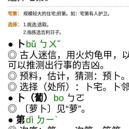
宅第：
规模较大的住宅;府第。如：宅第有人护卫。
选择：
1.挑选;选取。
2.指拣选吉利日子。
●
卜
bǔ ㄅㄨˇ
◎ 古人迷信，用火灼龟甲，
可以推测出行事的吉凶。
◎ 预料，估计，猜测：预卜
◎ 选择（处所）：卜宅。卜
●
卜
（蔔）
bo
ㄅㄛ
◎ 〔萝卜〕见“萝”。
●
第
dì ㄉㄧˋ