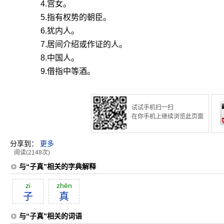
4.宫女。
5.指有权势的朝臣。
6.犹内人。
7.居间介绍或作证的人。
8.中国人。
9.借指中等酒。
试试手机扫一扫
在你手机上继续浏览此页面
分享到：
更多
阅读(2148次)
与“子真”相关的字典解释
zi
zhēn
子
真
与“子真”相关的词语