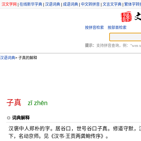
汉文学网
|
在线新华字典
|
汉语词典
|
成语词典
|
中文转拼音
|
文言文字典
|
繁体字转
按拼音检索
按部首检索
提示：
支持拼音查询，例：“wen xu
汉语词典
>
子真的解释
子真
zǐ zhēn
词典解释
汉褒中人郑朴的字。居谷口，世号谷口子真。修道守默，
下，名动京师。见《汉书·王贡两龚鲍传序》。