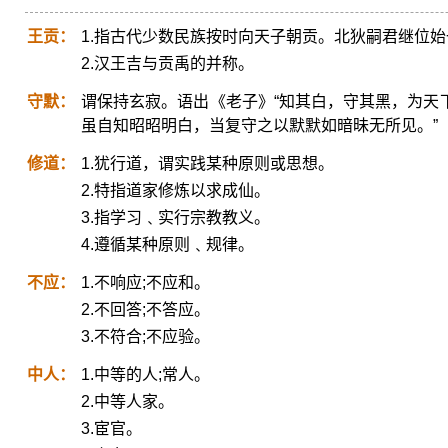
王贡：
1.指古代少数民族按时向天子朝贡。北狄嗣君继位始
2.汉王吉与贡禹的并称。
守默：
谓保持玄寂。语出《老子》“知其白，守其黑，为天下
虽自知昭昭明白，当复守之以默默如暗昧无所见。”
修道：
1.犹行道，谓实践某种原则或思想。
2.特指道家修炼以求成仙。
3.指学习﹑实行宗教教义。
4.遵循某种原则﹑规律。
不应：
1.不响应;不应和。
2.不回答;不答应。
3.不符合;不应验。
中人：
1.中等的人;常人。
2.中等人家。
3.宦官。