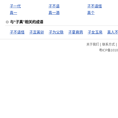
子一代
子不语
子不语怪
真一
真一酒
真个
与“子真”相关的成语
子不语怪
子丑寅卯
子为父隐
子夏悬鹑
子女玉帛
|
|
关于我们
联系方式
粤ICP备1010