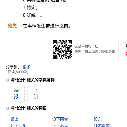
7.特定。
8.犹统一。
预先：
在事情发生或进行之前。
试试手机扫一扫
在你手机上继续浏览此页面
分享到：
更多
阅读(5090次)
与“设计”相关的字典解释
shè
jì
设
计
与“设计”相关的词语
设上
设下圈套
设东
计上心头
计上心来
计不反顾