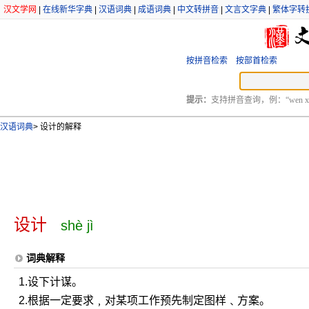
汉文学网
|
在线新华字典
|
汉语词典
|
成语词典
|
中文转拼音
|
文言文字典
|
繁体字转
按拼音检索
按部首检索
提示：
支持拼音查询，例：“wen xu
汉语词典
>
设计的解释
设计
shè jì
词典解释
1.设下计谋。
2.根据一定要求﹐对某项工作预先制定图样﹑方案。