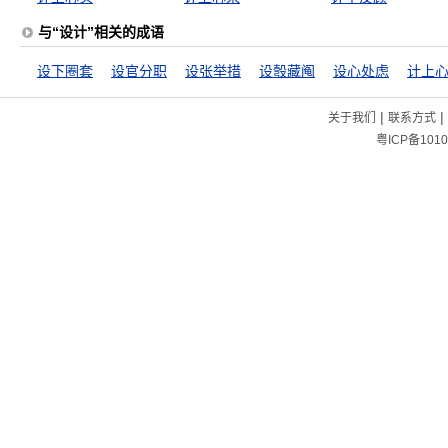
与“设计”相关的成语
设下圈套
设官分职
设张举措
设彀藏阄
设心处虑
计上
|
|
关于我们
联系方式
粤ICP备1010