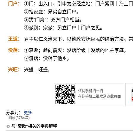
门户：
①门；出入口。引申为必经之地：门户紧闭｜海上
②指家庭：兄弟自立门户。
③犹“门第”：双方门户相当。
④派别；宗派：另立门户｜门户之见。
王道：
君主以仁义治天下，以德政安抚臣民的统治方法。常
没落：
①衰败；趋向覆灭：没落阶级｜没落的地主家庭。
②流落：没落于他乡。
兴旺：
兴盛﹐旺盛。
试试手机扫一扫
在你手机上继续浏览此页面
分享到：
更多
阅读(3764次)
与“衰微”相关的字典解释