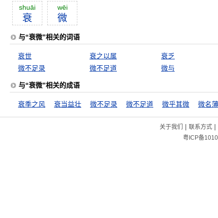
shuāi
wēi
衰
微
与“衰微”相关的词语
衰世
衰之以属
衰乏
微不足录
微不足道
微与
与“衰微”相关的成语
衰季之风
衰当益壮
微不足录
微不足道
微乎其微
微名
|
|
关于我们
联系方式
粤ICP备1010