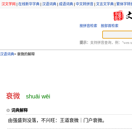
汉文学网
|
在线新华字典
|
汉语词典
|
成语词典
|
中文转拼音
|
文言文字典
|
繁体字转
按拼音检索
按部首检索
提示：
支持拼音查询，例：“wen xu
汉语词典
>
衰微的解释
衰微
shuāi wēi
词典解释
由强盛到没落，不兴旺：王道衰微｜门户衰微。