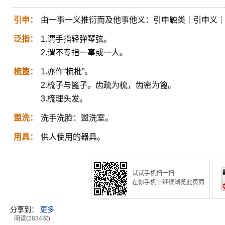
引申：
由一事一义推衍而及他事他义：引申触类｜引申义
泛指：
1.谓手指轻弹琴弦。
2.谓不专指一事或一人。
梳篦：
1.亦作“梳枇”。
2.梳子与篦子。齿疏为梳，齿密为篦。
3.梳理头发。
盥洗：
洗手洗脸：盥洗室。
用具：
供人使用的器具。
试试手机扫一扫
在你手机上继续浏览此页面
分享到：
更多
阅读(2834次)