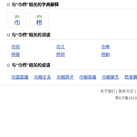
与“巾栉”相关的字典解释
jīn
zhì
巾
栉
与“巾栉”相关的词语
巾冠
巾几
巾卷
栉佩
栉冠
栉剃
与“巾栉”相关的成语
巾国英雄
巾帼丈夫
巾帼奇才
巾帼英雄
巾帼豪杰
栉发
|
|
关于我们
联系方式
粤ICP备1010