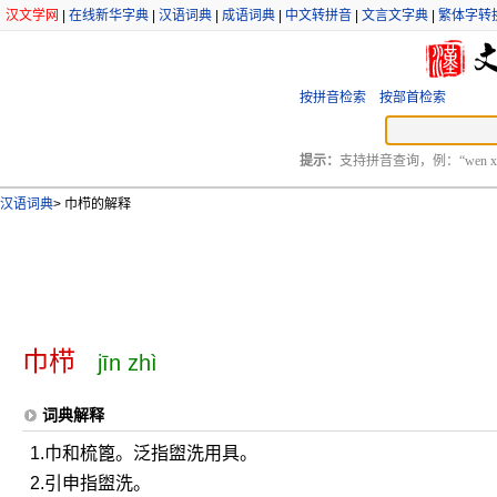
汉文学网
|
在线新华字典
|
汉语词典
|
成语词典
|
中文转拼音
|
文言文字典
|
繁体字转
按拼音检索
按部首检索
提示：
支持拼音查询，例：“wen xu
汉语词典
>
巾栉的解释
巾栉
jīn zhì
词典解释
1.巾和梳篦。泛指盥洗用具。
2.引申指盥洗。