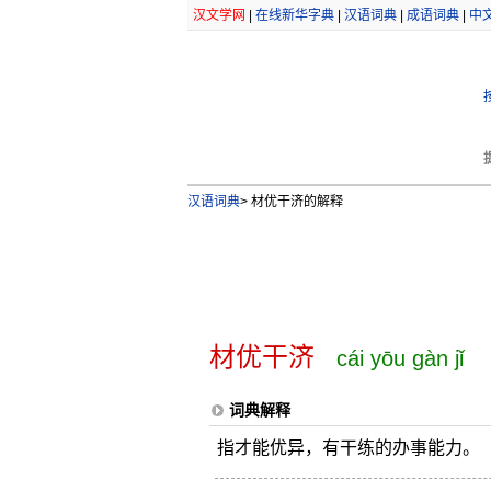
汉文学网
|
在线新华字典
|
汉语词典
|
成语词典
|
中
汉语词典
>
材优干济的解释
材优干济
cái yōu gàn jǐ
词典解释
指才能优异，有干练的办事能力。