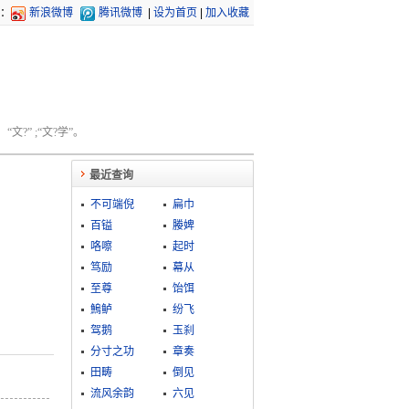
：
新浪微博
腾讯微博
|
设为首页
|
加入收藏
文?” ;“文?学”。
最近查询
不可端倪
扁巾
百镒
媵婢
咯嚓
起时
笃励
幕从
至尊
饴饵
鰞鲈
纷飞
驾鹅
玉刹
分寸之功
章奏
田畴
倒见
流风余韵
六见