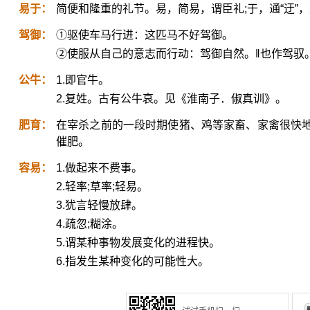
易于：
简便和隆重的礼节。易，简易，谓臣礼;于，通“迂”
驾御：
①驱使车马行进：这匹马不好驾御。
②使服从自己的意志而行动：驾御自然。‖也作驾驭
公牛：
1.即官牛。
2.复姓。古有公牛哀。见《淮南子．俶真训》。
肥育：
在宰杀之前的一段时期使猪、鸡等家畜、家禽很快
催肥。
容易：
1.做起来不费事。
2.轻率;草率;轻易。
3.犹言轻慢放肆。
4.疏忽;糊涂。
5.谓某种事物发展变化的进程快。
6.指发生某种变化的可能性大。