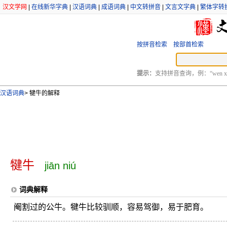
汉文学网
|
在线新华字典
|
汉语词典
|
成语词典
|
中文转拼音
|
文言文字典
|
繁体字转
按拼音检索
按部首检索
提示：
支持拼音查询，例：“wen xu
汉语词典
>
犍牛的解释
犍牛
jiān niú
词典解释
阉割过的公牛。犍牛比较驯顺，容易驾御，易于肥育。