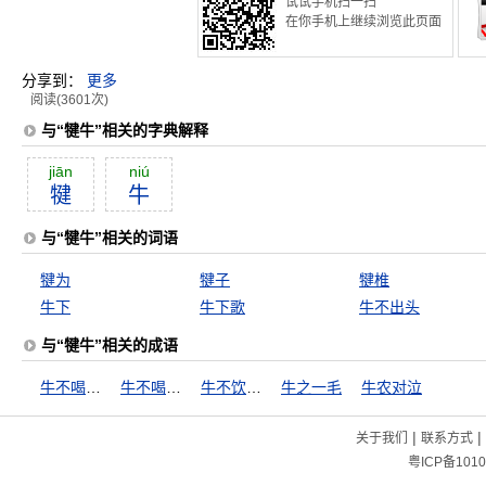
试试手机扫一扫
在你手机上继续浏览此页面
分享到：
更多
阅读(3601次)
与“犍牛”相关的字典解释
jiān
niú
犍
牛
与“犍牛”相关的词语
犍为
犍子
犍椎
牛下
牛下歌
牛不出头
与“犍牛”相关的成语
牛不喝水强按头
牛不喝水难按角
牛不饮水强按头
牛之一毛
牛农对泣
|
|
关于我们
联系方式
粤ICP备1010