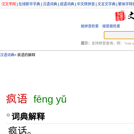
汉文学网
|
在线新华字典
|
汉语词典
|
成语词典
|
中文转拼音
|
文言文字典
|
繁体字转
按拼音检索
按部首检索
提示：
支持拼音查询，例：“wen xu
汉语词典
>
疯语的解释
疯语
fēng yǔ
词典解释
疯话。