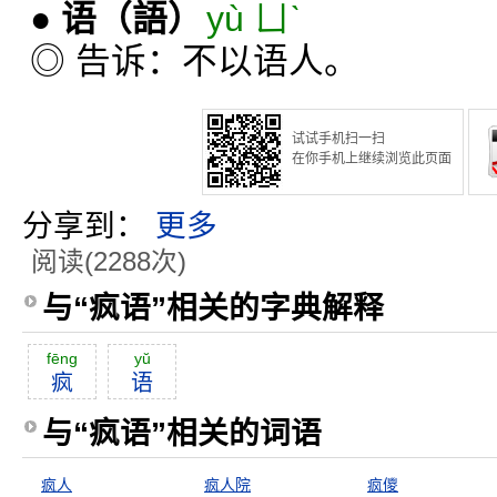
●
语
（語）
yù ㄩˋ
◎ 告诉：不以语人。
试试手机扫一扫
在你手机上继续浏览此页面
分享到：
更多
阅读(2288次)
与“疯语”相关的字典解释
fēng
yŭ
疯
语
与“疯语”相关的词语
疯人
疯人院
疯儍