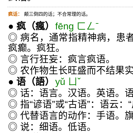
疯话：
颠三倒四的话；不合常理的话。
●
疯
（瘋）
fēng ㄈㄥˉ
◎ 病名，通常指精神病，患
疯癫。疯狂。
◎ 言行狂妄：疯言疯语。
◎ 农作物生长旺盛而不结果
●
语
（語）
yǔ ㄩˇ
◎ 话：语言。汉语。英语。
◎ 指“谚语”或“古语”：语云
◎ 代替语言的动作：手语。
◎ 说：细语。低语。