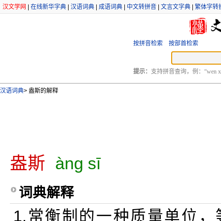
汉文学网
|
在线新华字典
|
汉语词典
|
成语词典
|
中文转拼音
|
文言文字典
|
繁体字转
按拼音检索
按部首检索
提示：
支持拼音查询，例：“wen xu
汉语词典
>
盎斯的解释
盎斯
àng sī
词典解释
1.常衡制的一种质量单位，等