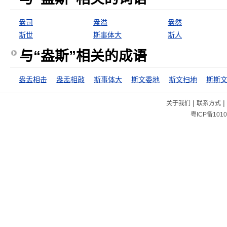
盎司
盎溢
盎然
斯世
斯事体大
斯人
与“盎斯”相关的成语
盎盂相击
盎盂相敲
斯事体大
斯文委地
斯文扫地
斯斯
|
|
关于我们
联系方式
粤ICP备1010