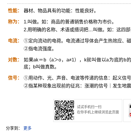
性能：
器材、物品具有的功能：性能良好。
称为：
1.叫做。如：商品的普通销售价格称为市价。
2.用明确的名称、术语或措词把…叫做。如：这四部分
电流：
①定向流动的电荷。电流通过导体会产生热效应、
②指电流强度。
对数：
如果ak＝b（a＞o，a≠1），k就叫做以a为底的b
底；b叫做真数。
信号：
①用动作、光、声音、电波等传递的信息：起义信
②指某种现象出现前的征兆：涨潮的信号｜发生地
试试手机扫一扫
在你手机上继续浏览此页面
分享到：
更多