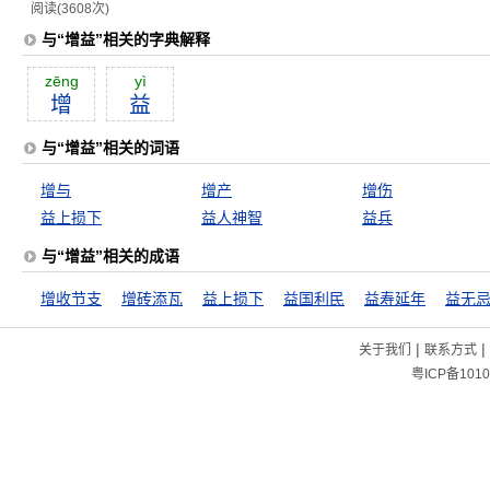
阅读(3608次)
与“增益”相关的字典解释
zēng
yì
增
益
与“增益”相关的词语
增与
增产
增伤
益上损下
益人神智
益兵
与“增益”相关的成语
增收节支
增砖添瓦
益上损下
益国利民
益寿延年
益无
|
|
关于我们
联系方式
粤ICP备1010