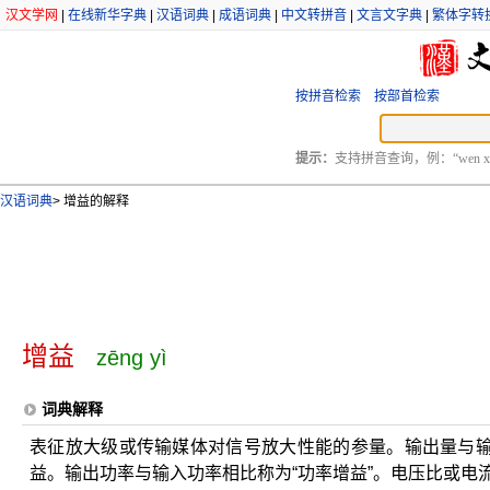
汉文学网
|
在线新华字典
|
汉语词典
|
成语词典
|
中文转拼音
|
文言文字典
|
繁体字转
按拼音检索
按部首检索
提示：
支持拼音查询，例：“wen xu
汉语词典
>
增益的解释
增益
zēng yì
词典解释
表征放大级或传输媒体对信号放大性能的参量。输出量与
益。输出功率与输入功率相比称为“功率增益”。电压比或电