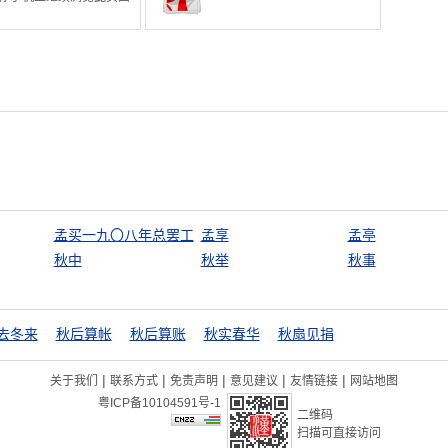
孟买一九〇八年总罢工
孟享
孟亭
秋中
秋举
秋事
去冬来
秋后算帐
秋后算账
秋实春华
秋扇见捐
|
|
|
|
|
关于我们
联系方式
免责声明
意见建议
友情链接
网站地图
粤ICP备10104591号-1
二维码
扫描可直接访问