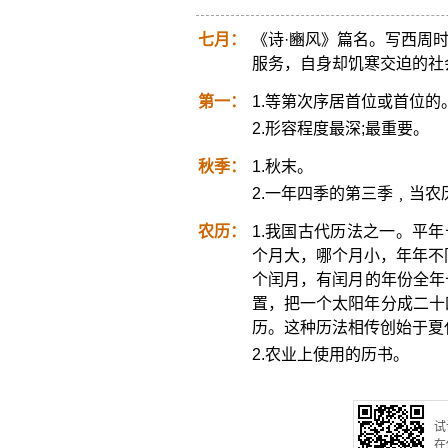
七月：
《诗·豳风》篇名。写西周
服务，自身却饥寒交迫的社
第一：
1.等第次序居首位或首位的
2.形容程度最深;最重要。
秋季：
1.秋末。
2.一年四季的第三季﹐当农
农历：
1.我国古代历法之一。平年
个月大，哪个月小，年年不
个闰月，有闰月的年份全年十
置，把一个太阳年分成二十
历。这种历法相传创始于夏
2.农业上使用的历书。
试
在