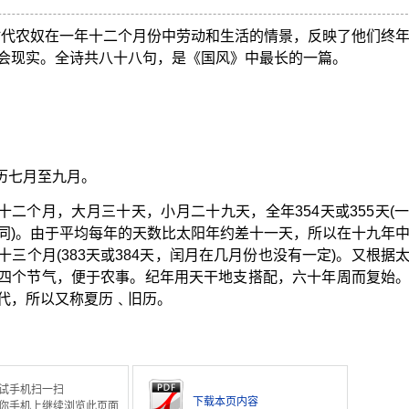
时代农奴在一年十二个月份中劳动和生活的情景，反映了他们终
会现实。全诗共八十八句，是《国风》中最长的一篇。
。
历七月至九月。
十二个月，大月三十天，小月二十九天，全年354天或355天(
同)。由于平均每年的天数比太阳年约差十一天，所以在十九年
三个月(383天或384天，闰月在几月份也没有一定)。又根据
四个节气，便于农事。纪年用天干地支搭配，六十年周而复始
代，所以又称夏历﹑旧历。
试手机扫一扫
下载本页内容
你手机上继续浏览此页面