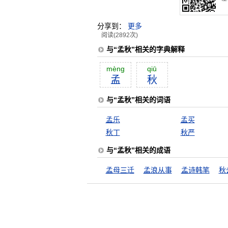
分享到：
更多
阅读(2892次)
与“孟秋”相关的字典解释
mèng
qiū
孟
秋
与“孟秋”相关的词语
孟乐
孟买
秋丁
秋严
与“孟秋”相关的成语
孟母三迁
孟浪从事
孟诗韩笔
秋