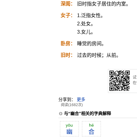
深闺：
旧时指女子居住的内室。
女子：
1.泛指女性。
2.处女。
3.女儿。
卧房：
睡觉的房间。
旧时：
过去的时候；从前。
试
在
分享到：
更多
阅读(1682次)
与“幽合”相关的字典解释
yōu
hé
幽
合