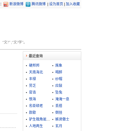
：
新浪微博
腾讯微博
|
设为首页
|
加入收藏
文?” ;“文?学”。
最近查询
硬邦邦
旄象
天南海北
喝醉
丰禄
纱帽
劳乏
应鼔
官诰
坠兔
恨海
淹淹一息
名臣硕老
丢搭
款歇
倒挂
驴生戟角瓮生根
嫉贤傲士
人地两生
玄月