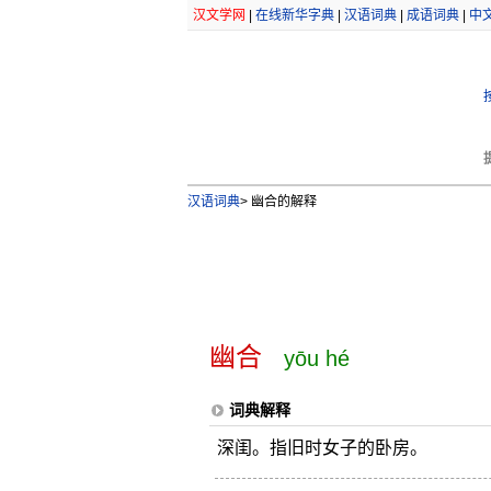
汉文学网
|
在线新华字典
|
汉语词典
|
成语词典
|
中
汉语词典
>
幽合的解释
幽合
yōu hé
词典解释
深闺。指旧时女子的卧房。