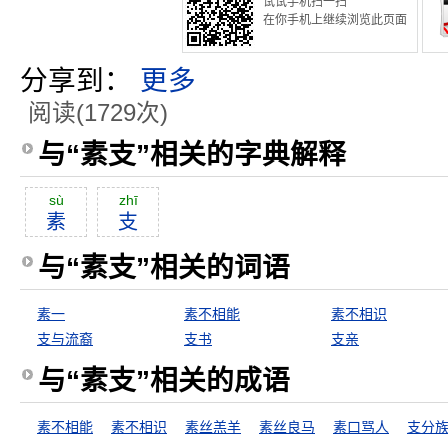
试试手机扫一扫
在你手机上继续浏览此页面
分享到：
更多
阅读(1729次)
与“素支”相关的字典解释
sù
zhī
素
支
与“素支”相关的词语
素一
素不相能
素不相识
支与流裔
支书
支亲
与“素支”相关的成语
素不相能
素不相识
素丝羔羊
素丝良马
素口骂人
支分