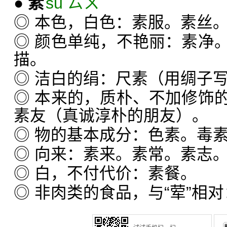
●
素
sù ㄙㄨˋ
◎ 本色，白色：素服。素丝
◎ 颜色单纯，不艳丽：素净
描。
◎ 洁白的绢：尺素（用绸子
◎ 本来的，质朴、不加修饰
素友（真诚淳朴的朋友）。
◎ 物的基本成分：色素。毒
◎ 向来：素来。素常。素志
◎ 白，不付代价：素餐。
◎ 非肉类的食品，与“荤”相