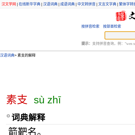
汉文学网
|
在线新华字典
|
汉语词典
|
成语词典
|
中文转拼音
|
文言文字典
|
繁体字转
按拼音检索
按部首检索
提示：
支持拼音查询，例：“wen xu
汉语词典
>
素支的解释
素支
sù zhī
词典解释
箭靶名。