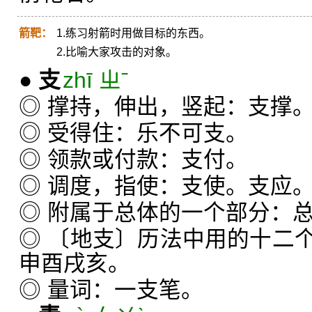
箭靶：
1.练习射箭时用做目标的东西。
2.比喻大家攻击的对象。
●
支
zhī ㄓˉ
◎ 撑持，伸出，竖起：支撑
◎ 受得住：乐不可支。
◎ 领款或付款：支付。
◎ 调度，指使：支使。支应
◎ 附属于总体的一个部分：
◎ 〔地支〕历法中用的十二
申酉戌亥。
◎ 量词：一支笔。