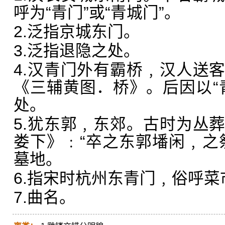
呼为“青门”或“青城门”。
2.泛指京城东门。
3.泛指退隐之处。
4.汉青门外有霸桥﹐汉人送
《三辅黄图．桥》。后因以“
处。
5.犹东郭﹐东郊。古时为丛
娄下》﹕“卒之东郭墦闲﹐之
墓地。
6.指宋时杭州东青门﹐俗呼菜
7.曲名。