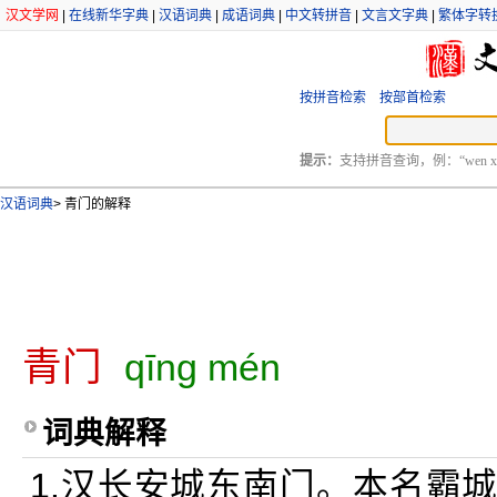
汉文学网
|
在线新华字典
|
汉语词典
|
成语词典
|
中文转拼音
|
文言文字典
|
繁体字转
按拼音检索
按部首检索
提示：
支持拼音查询，例：“wen xu
汉语词典
>
青门的解释
青门
qīng mén
词典解释
1.汉长安城东南门。本名霸