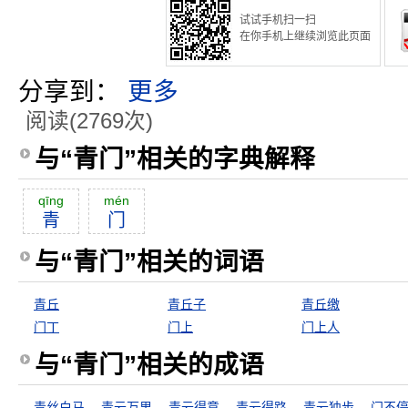
试试手机扫一扫
在你手机上继续浏览此页面
分享到：
更多
阅读(2769次)
与“青门”相关的字典解释
qīng
mén
青
门
与“青门”相关的词语
青丘
青丘子
青丘缴
门丁
门上
门上人
与“青门”相关的成语
青丝白马
青云万里
青云得意
青云得路
青云独步
门不