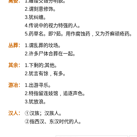
离娄：
1.雕镂交错分明貌。
2.谓刻意修饰。
3.犹纠缠。
4.传说中的视力特强的人。
5.药草名。即?茹。用作腐蚀药﹐又为芥癣顽疮药。
丛葬：
1.谓乱葬的坟场。
2.许多尸体合葬在一起。
其余：
1.下剩的;其他。
2.犹言有馀﹐有多。
游冶：
1.出游寻乐。
2.特指留连妓馆﹐追逐声色。
3.犹放浪。
汉人：
①汉族；汉族人。
②指西汉、东汉时代的人。