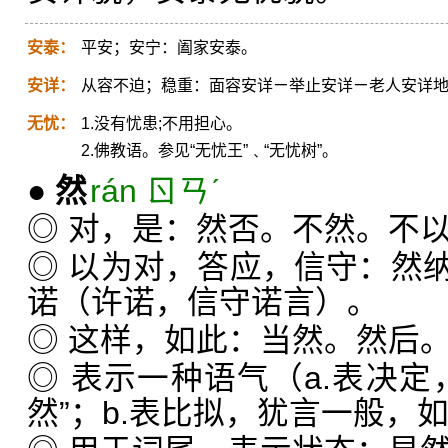
安泰：
平安；安宁：阖家安泰。
安详：
从容不迫；稳重：面容安详ㄧ举止安详ㄧ老人安详
无忧：
1.没有忧患;不用担心。
2.佛教语。参见“无忧王”﹑“无忧树”。
●
然
rán ㄖㄢˊ
◎ 对，是：然否。不然。不
◎ 以为对，答应，信守：然
诺（许诺，信守诺言）。
◎ 这样，如此：当然。然后
◎ 表示一种语气（a.表决定
然”；b.表比拟，犹言一般，如