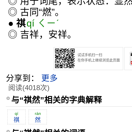
◎ 用于词尾，表示状态：显
◎ 古同“燃”。
●
祺
qí ㄑㄧˊ
◎ 吉祥，安祥。
试试手机扫一扫
在你手机上继续浏览此页面
分享到：
更多
阅读(4018次)
与“祺然”相关的字典解释
qí
rán
祺
然