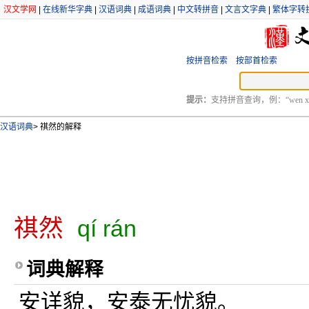
汉文学网
|
在线新华字典
|
汉语词典
|
成语词典
|
中文转拼音
|
文言文字典
|
繁体字转
按拼音检索
按部首检索
提示：
支持拼音查询，例：“wen xu
汉语词典
>
祺然的解释
祺然
qí rán
词典解释
安详貌，安泰无忧貌。