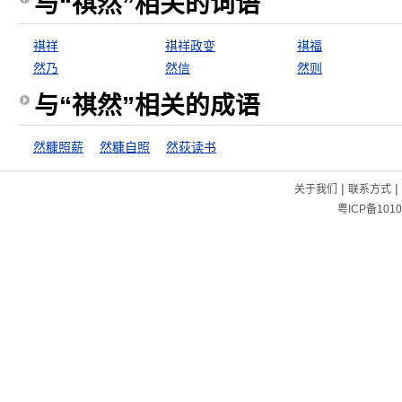
与“祺然”相关的词语
祺祥
祺祥政变
祺福
然乃
然信
然则
与“祺然”相关的成语
然糠照薪
然糠自照
然荻读书
|
|
关于我们
联系方式
粤ICP备1010