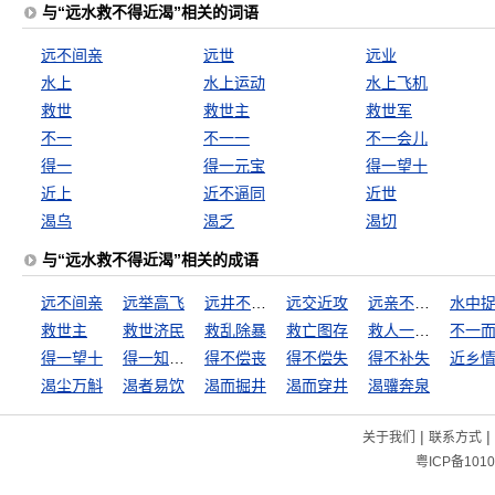
与“远水救不得近渴”相关的词语
远不间亲
远世
远业
水上
水上运动
水上飞机
救世
救世主
救世军
不一
不一一
不一会儿
得一
得一元宝
得一望十
近上
近不逼同
近世
渴乌
渴乏
渴切
与“远水救不得近渴”相关的成语
远不间亲
远举高飞
远井不解近渴
远交近攻
远亲不如近邻
水中
救世主
救世济民
救乱除暴
救亡图存
救人一命，胜造七级浮屠
不一
得一望十
得一知己，死可无恨
得不偿丧
得不偿失
得不补失
近乡
渴尘万斛
渴者易饮
渴而掘井
渴而穿井
渴骥奔泉
|
|
关于我们
联系方式
粤ICP备1010