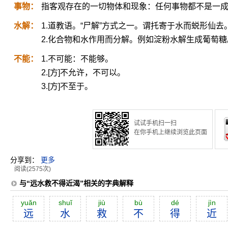
事物：
指客观存在的一切物体和现象：任何事物都不是一
水解：
1.道教语。“尸解”方式之一。谓托寄于水而蜕形仙去
2.化合物和水作用而分解。例如淀粉水解生成葡萄糖
不能：
1.不可能：不能够。
2.[方]不允许，不可以。
3.[方]不至于。
试试手机扫一扫
在你手机上继续浏览此页面
分享到：
更多
阅读(2575次)
与“远水救不得近渴”相关的字典解释
yuăn
shuĭ
jiù
bù
dé
jìn
远
水
救
不
得
近