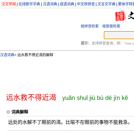
汉文学网
|
在线新华字典
|
汉语词典
|
成语词典
|
中文转拼音
|
文言文字典
|
繁体字转
按拼音检索
按部首检索
提示：
支持拼音查询，例：“wen xu
汉语词典
>
远水救不得近渴的解释
远水救不得近渴
yuǎn shuǐ jiù bù dé jìn kě
词典解释
远处的水解不了眼前的渴。比喻不在眼前的事物不能救急。