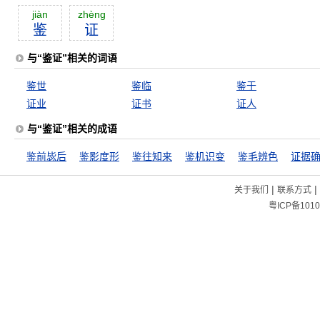
jiàn
zhèng
鉴
证
与“鉴证”相关的词语
鉴世
鉴临
鉴于
证业
证书
证人
与“鉴证”相关的成语
鉴前毖后
鉴影度形
鉴往知来
鉴机识变
鉴毛辨色
证据
|
|
关于我们
联系方式
粤ICP备1010