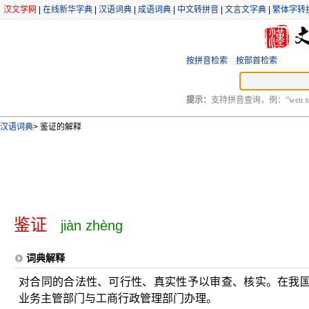
汉文学网
|
在线新华字典
|
汉语词典
|
成语词典
|
中文转拼音
|
文言文字典
|
繁体字转
按拼音检索
按部首检索
提示：
支持拼音查询，例：“wen xu
汉语词典
>
鉴证的解释
鉴证
jiàn zhèng
词典解释
对合同的合法性、可行性、真实性予以审查、核实。在我
业务主管部门与工商行政管理部门办理。